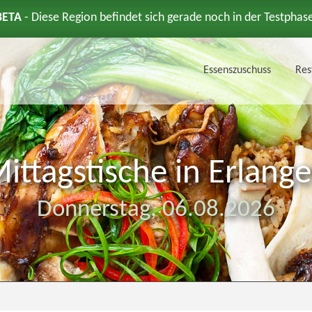
BETA
- Diese Region befindet sich gerade noch in der Testphas
Essenszuschuss
Res
ittagstische in Erlang
Donnerstag,
06.08.2026