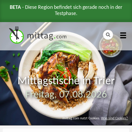
BETA
- Diese Region befindet sich gerade noch in der
Testphase.
Mittagstische in Trier
Freitag,
07.08.2026
mittag.com nutzt Cookies.
Was sind Cookies?