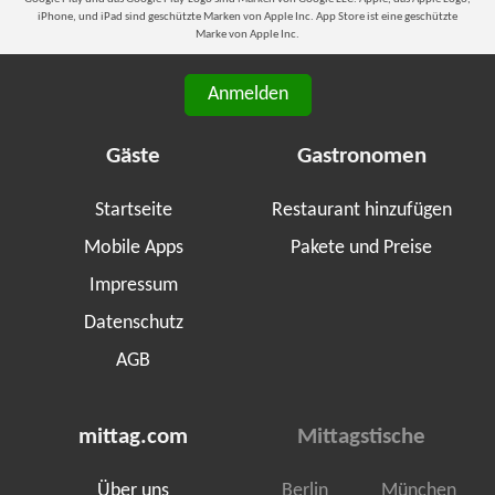
iPhone, und iPad sind geschützte Marken von Apple Inc. App Store ist eine geschützte
Marke von Apple Inc.
Anmelden
Gäste
Gastronomen
Startseite
Restaurant hinzufügen
Mobile Apps
Pakete und Preise
Impressum
Datenschutz
AGB
mittag.com
Mittagstische
Über uns
Berlin
München