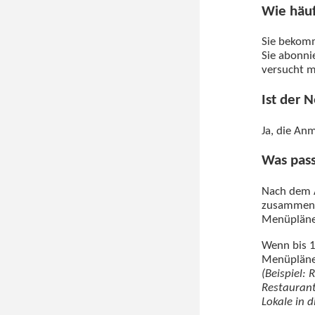
Wie häu
Sie beko
Sie abonni
versucht m
Ist der 
Ja, die An
Was pass
Nach dem A
zusammenzu
Menüplänen
Wenn bis 1
Menüpläne 
(Beispiel:
Restaurant
Lokale in 