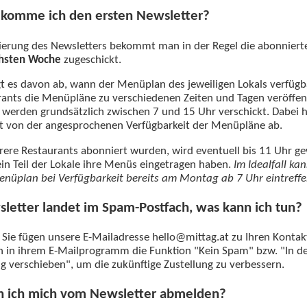
komme ich den ersten Newsletter?
ierung des Newsletters bekommt man in der Regel die abonnier
chsten Woche
zugeschickt.
t es davon ab, wann der Menüplan des jeweiligen Lokals verfügba
rants die Menüpläne zu verschiedenen Zeiten und Tagen veröffen
 werden grundsätzlich zwischen 7 und 15 Uhr verschickt. Dabei h
t von der angesprochenen Verfügbarkeit der Menüpläne ab.
re Restaurants abonniert wurden, wird eventuell bis 11 Uhr ge
in Teil der Lokale ihre Menüs eingetragen haben.
Im Idealfall ka
enüplan bei Verfügbarkeit bereits am Montag ab 7 Uhr eintreffe
letter landet im Spam-Postfach, was kann ich tun?
Sie fügen unsere E-Mailadresse hello@mittag.at zu Ihren Kontak
 in ihrem E-Mailprogramm die Funktion "Kein Spam" bzw. "In d
g verschieben", um die zukünftige Zustellung zu verbessern.
n ich mich vom Newsletter abmelden?