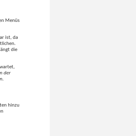
ten Menüs
r ist, da
tlichen.
ängt die
wartet,
nn der
n.
ten hinzu
en