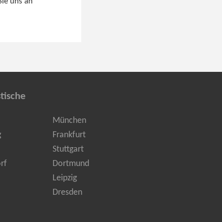
Sie uns an
tische
München
g
Frankfurt
Stuttgart
rf
Dortmund
Leipzig
Dresden