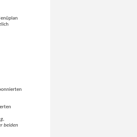
Menüplan
lich
bonnierten
ierten
g,
r beiden