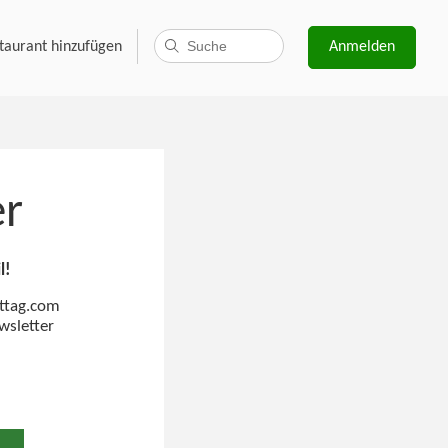
taurant hinzufügen
Anmelden
er
l!
ittag.com
wsletter