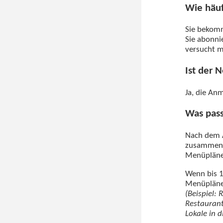
Wie häu
Sie beko
Sie abonni
versucht m
Ist der 
Ja, die An
Was pass
Nach dem A
zusammenzu
Menüplänen
Wenn bis 1
Menüpläne 
(Beispiel:
Restaurant
Lokale in 