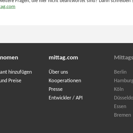
weitere Fragen, die hier nicht beantwortet sind? Dann schreiben 
tag.com
onomen
mittag.com
Mittags
ant hinzufügen
Über uns
Berlin
und Preise
Kooperationen
Hambur
Presse
Köln
Entwickler / API
Düsseldo
Essen
Bremen