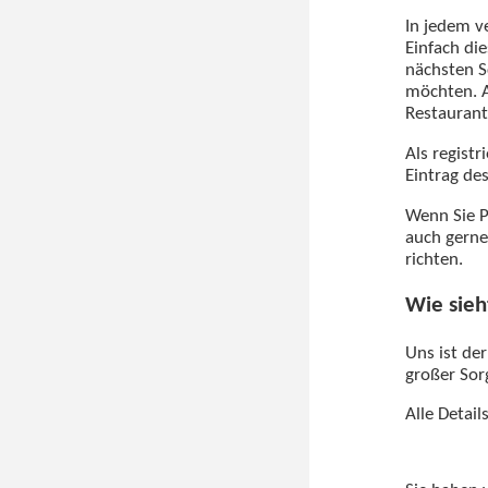
In jedem v
Einfach di
nächsten S
möchten. A
Restaurant
Als regist
Eintrag de
Wenn Sie P
auch gerne
richten.
Wie sieh
Uns ist de
großer Sorg
Alle Detai