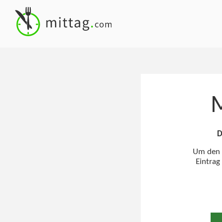
M
D
Um den M
Eintrag