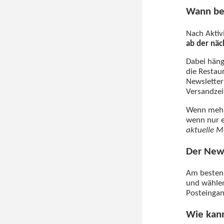
Wann be
Nach Aktiv
ab der nä
Dabei häng
die Restau
Newsletter
Versandzei
Wenn mehre
wenn nur e
aktuelle M
Der News
Am besten 
und wählen
Posteingan
Wie kan