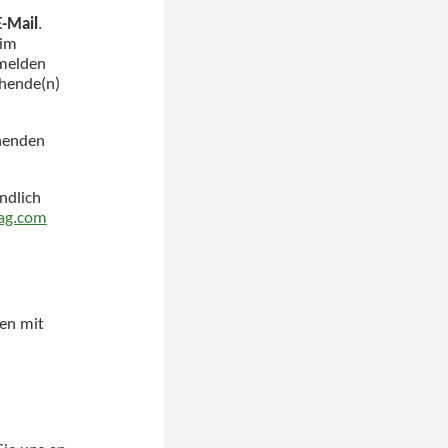
E-Mail
.
 im
bmelden
chende(n)
chenden
ndlich
ag.com
ten mit