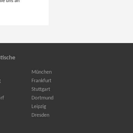
Sie uns an
tische
München
g
Frankfurt
Stuttgart
rf
Dortmund
Leipzig
Dresden