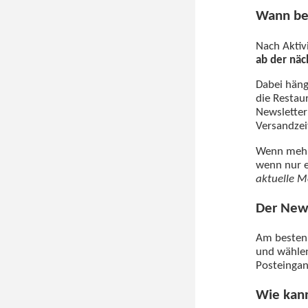
Wann be
Nach Aktiv
ab der nä
Dabei häng
die Restau
Newsletter
Versandzei
Wenn mehre
wenn nur e
aktuelle M
Der News
Am besten 
und wählen
Posteingan
Wie kan