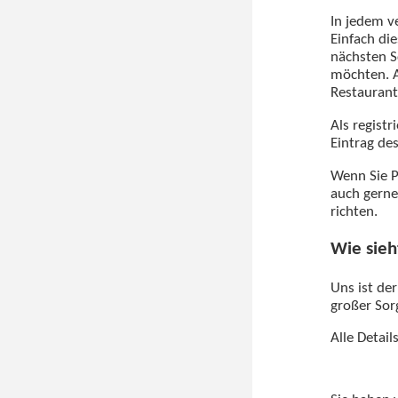
In jedem v
Einfach di
nächsten S
möchten. A
Restaurant
Als regist
Eintrag de
Wenn Sie P
auch gerne
richten.
Wie sieh
Uns ist de
großer Sorg
Alle Detai