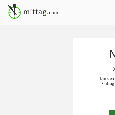
M
D
Um den M
Eintrag