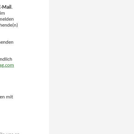
E-Mail
.
 im
bmelden
chende(n)
chenden
ndlich
ag.com
ten mit