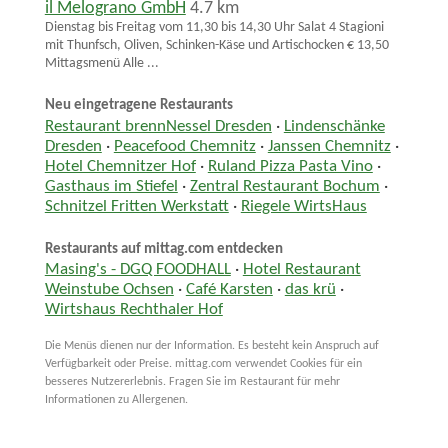
il Melograno GmbH
4.7 km
Dienstag bis Freitag vom 11,30 bis 14,30 Uhr Salat 4 Stagioni
mit Thunfsch, Oliven, Schinken-Käse und Artischocken € 13,50
Mittagsmenü Alle ...
Neu eingetragene Restaurants
Restaurant brennNessel Dresden
·
Lindenschänke
Dresden
·
Peacefood Chemnitz
·
Janssen Chemnitz
·
Hotel Chemnitzer Hof
·
Ruland Pizza Pasta Vino
·
Gasthaus im Stiefel
·
Zentral Restaurant Bochum
·
Schnitzel Fritten Werkstatt
·
Riegele WirtsHaus
Restaurants auf mittag.com entdecken
Masing's - DGQ FOODHALL
·
Hotel Restaurant
Weinstube Ochsen
·
Café Karsten
·
das krü
·
Wirtshaus Rechthaler Hof
Die Menüs dienen nur der Information. Es besteht kein Anspruch auf
Verfügbarkeit oder Preise. mittag.com verwendet Cookies für ein
besseres Nutzererlebnis. Fragen Sie im Restaurant für mehr
Informationen zu Allergenen.