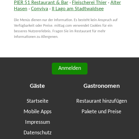
PIER 51 Restaurant & Bar
·
Fleischerei Thier
·
Alter
Hasen
·
Conviva
·
Il Lago am Stadtwaldsee
Die Menüs dienen nur der Information. Es besteht kein Anspruch auf
Verfügbarkeit oder Preise. mittag.com verwendet Cookies für ein
besseres Nutzererlebnis. Fragen Sie im Restaurant für mehr
Informationen zu Allergenen.
Anmelden
Gäste
Gastronomen
Startseite
Restaurant hinzufügen
Mobile Apps
Pakete und Preise
Impressum
Datenschutz