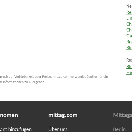
Ne
Re
Li
Ch
Ch
Ga
Bo
Ri
Re
Bl
He
pruch auf Verfügbarkeit oder Preise. mittag.com verwendet Cookies für ein
hr Informationen zu Allergenen.
onomen
mittag.com
Mittags
ant hinzufügen
Über uns
Berlin