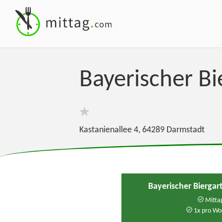
Bayerischer B
Kastanienallee 4
,
64289
Darmstadt
Bayerischer Bierga
Mittag
1x pro Wo