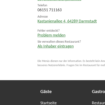
Telefon
06151 711163
Adresse
Kastanienallee 4
,
64289
Darmstadt
Fehler entdeckt?
Problem melden
Sie verwalten dieses Restaurant?
Als Inhaber eintragen
Die Menüs dienen nur der Information. Es besteht kein Ans
besseres Nutzererlebnis. Fragen Sie im Restaurant für me
Gäste
Gastr
Startseite
Restaur