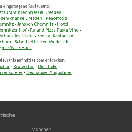
u eingetragene Restaurants
staurant brennNessel Dresden
·
ndenschänke Dresden
·
Peacefood
emnitz
·
Janssen Chemnitz
·
Hotel
emnitzer Hof
·
Ruland Pizza Pasta Vino
·
sthaus im Stiefel
·
Zentral Restaurant
chum
·
Schnitzel Fritten Werkstatt
·
egele WirtsHaus
staurants auf mittag.com entdecken
ücher
·
Brotzeiten
·
Die Theke
·
rrenküferei
·
Neuhauser Augustiner
tische
München