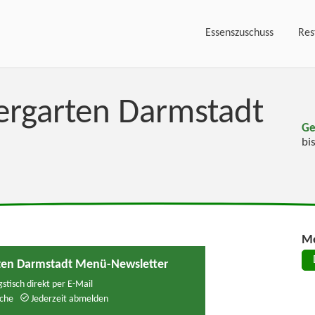
Essenszuschuss
Res
iergarten Darmstadt
Ge
bi
Me
rten Darmstadt Menü-Newsletter
stisch direkt per E-Mail
che
Jederzeit abmelden