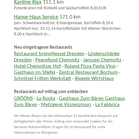
Kantine Klex
151.1 km
Putenbraten mit Rotkohl und Salzkartoffeln 8,00 EUR
Hanse-Haus Service
171.0 km
pan. Schweineschnitzel, Erbsengemüse, Kartoffeln 8,20 €
Nachtisch incl. 10,11,14 Kartoffelsalat mit Wiener Würstchen
8,00 € Nachtisch in...
Neu eingetragene Restaurants
Restaurant brennNessel Dresden
·
Lindenschänke
Dresden
·
Peacefood Chemnitz
·
Janssen Chemnitz
·
Hotel Chemnitzer Hof
·
Ruland Pizza Pasta Vino
·
Gasthaus im Stiefel
·
Zentral Restaurant Bochum
·
Schnitzel Fritten Werkstatt
·
Riegele WirtsHaus
Restaurants auf mittag.com entdecken
GRÖÖNS
·
La Ruota
·
Gasthaus Zum Bären Gasthaus
Zum Bären
·
Metzgerei Vinzenzmurr
·
La Fabbrica
Die Menüs dienen nur der Information. Es besteht kein Anspruch auf
Verfügbarkeit oder Preise. mittag.com verwendet Cookies für ein
besseres Nutzererlebnis. Fragen Sie im Restaurant für mehr
Informationen zu Allergenen.