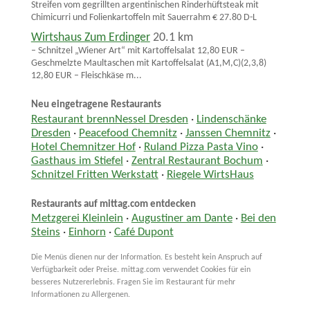
Streifen vom gegrillten argentinischen Rinderhüftsteak mit
Chimicurri und Folienkartoffeln mit Sauerrahm € 27.80 D-L
Wirtshaus Zum Erdinger
20.1 km
– Schnitzel „Wiener Art“ mit Kartoffelsalat 12,80 EUR –
Geschmelzte Maultaschen mit Kartoffelsalat (A1,M,C)(2,3,8)
12,80 EUR – Fleischkäse m...
Neu eingetragene Restaurants
Restaurant brennNessel Dresden
·
Lindenschänke
Dresden
·
Peacefood Chemnitz
·
Janssen Chemnitz
·
Hotel Chemnitzer Hof
·
Ruland Pizza Pasta Vino
·
Gasthaus im Stiefel
·
Zentral Restaurant Bochum
·
Schnitzel Fritten Werkstatt
·
Riegele WirtsHaus
Restaurants auf mittag.com entdecken
Metzgerei Kleinlein
·
Augustiner am Dante
·
Bei den
Steins
·
Einhorn
·
Café Dupont
Die Menüs dienen nur der Information. Es besteht kein Anspruch auf
Verfügbarkeit oder Preise. mittag.com verwendet Cookies für ein
besseres Nutzererlebnis. Fragen Sie im Restaurant für mehr
Informationen zu Allergenen.