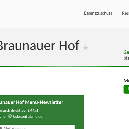
Essenszuschuss
Res
Braunauer Hof
Ge
bi
Me
aunauer Hof Menü-Newsletter
stisch direkt per E-Mail
che
Jederzeit abmelden