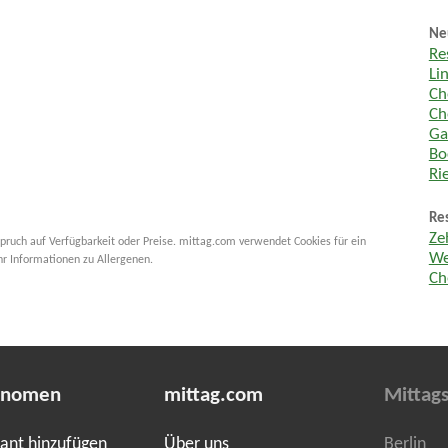
Ne
Re
Li
Ch
Ch
Ga
Bo
Ri
Re
Ze
pruch auf Verfügbarkeit oder Preise. mittag.com verwendet Cookies für ein
We
hr Informationen zu Allergenen.
Ch
onomen
mittag.com
Mittags
ant hinzufügen
Über uns
Berlin