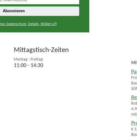
ise: Datenschutz, Details, Widerruf)
Mittagstisch-Zeiten
Montag - Freitag
Mi
11:00 - 14:30
Pa
Frü
Bac
SOM
Re
Rot
4,9
mit
Pr
€ 1
Bou