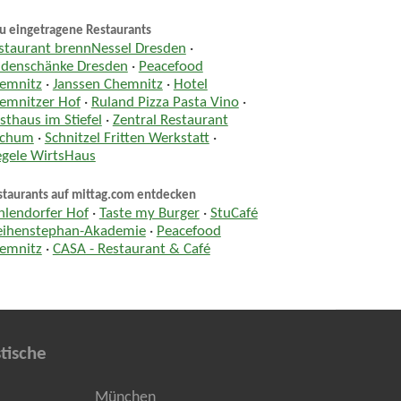
u eingetragene Restaurants
staurant brennNessel Dresden
·
ndenschänke Dresden
·
Peacefood
emnitz
·
Janssen Chemnitz
·
Hotel
emnitzer Hof
·
Ruland Pizza Pasta Vino
·
sthaus im Stiefel
·
Zentral Restaurant
chum
·
Schnitzel Fritten Werkstatt
·
egele WirtsHaus
staurants auf mittag.com entdecken
hlendorfer Hof
·
Taste my Burger
·
StuCafé
ihenstephan-Akademie
·
Peacefood
emnitz
·
CASA - Restaurant & Café
tische
München