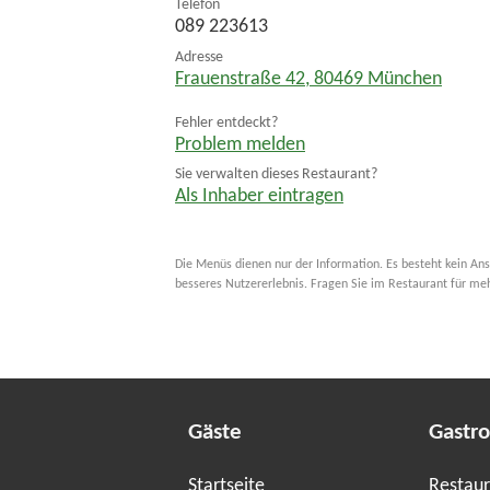
Telefon
089 223613
Adresse
Frauenstraße 42
,
80469
München
Fehler entdeckt?
Problem melden
Sie verwalten dieses Restaurant?
Als Inhaber eintragen
Die Menüs dienen nur der Information. Es besteht kein Ans
besseres Nutzererlebnis. Fragen Sie im Restaurant für me
Gäste
Gastr
Startseite
Restaur