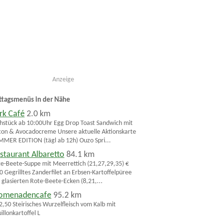
Anzeige
ttagsmenüs in der Nähe
rk Café
2.0 km
hstück ab 10:00Uhr Egg Drop Toast Sandwich mit
on & Avocadocreme Unsere aktuelle Aktionskarte
MER EDITION (tägl ab 12h) Ouzo Spri...
staurant Albaretto
84.1 km
e-Beete-Suppe mit Meerrettich (21,27,29,35) €
0 Gegrilltes Zanderfilet an Erbsen-Kartoffelpüree
 glasierten Rote-Beete-Ecken (8,21,...
omenadencafe
95.2 km
2,50 Steirisches Wurzelfleisch vom Kalb mit
illonkartoffel L