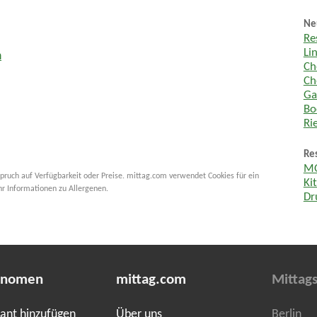
Ne
Re
Li
n
Ch
Ch
Ga
Bo
Ri
Re
MO
pruch auf Verfügbarkeit oder Preise. mittag.com verwendet Cookies für ein
Ki
hr Informationen zu Allergenen.
Dr
onomen
mittag.com
Mittags
ant hinzufügen
Über uns
Berlin