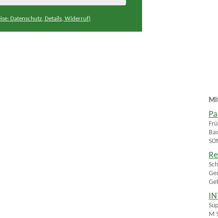
ise: Datenschutz, Details, Widerruf)
Mi
Pa
Frü
Bac
SOM
Re
Sch
Gem
Gef
IN
Sup
M 9