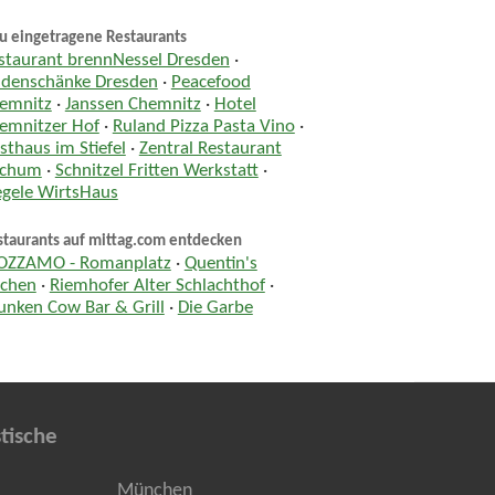
u eingetragene Restaurants
staurant brennNessel Dresden
·
ndenschänke Dresden
·
Peacefood
emnitz
·
Janssen Chemnitz
·
Hotel
emnitzer Hof
·
Ruland Pizza Pasta Vino
·
sthaus im Stiefel
·
Zentral Restaurant
chum
·
Schnitzel Fritten Werkstatt
·
egele WirtsHaus
staurants auf mittag.com entdecken
ZZAMO - Romanplatz
·
Quentin's
tchen
·
Riemhofer Alter Schlachthof
·
unken Cow Bar & Grill
·
Die Garbe
tische
München