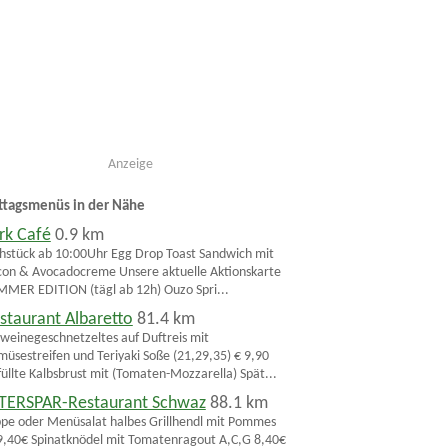
Anzeige
ttagsmenüs in der Nähe
rk Café
0.9 km
hstück ab 10:00Uhr Egg Drop Toast Sandwich mit
on & Avocadocreme Unsere aktuelle Aktionskarte
MER EDITION (tägl ab 12h) Ouzo Spri...
staurant Albaretto
81.4 km
weinegeschnetzeltes auf Duftreis mit
üsestreifen und Teriyaki Soße (21,29,35) € 9,90
üllte Kalbsbrust mit (Tomaten-Mozzarella) Spät...
TERSPAR-Restaurant Schwaz
88.1 km
pe oder Menüsalat halbes Grillhendl mit Pommes
,40€ Spinatknödel mit Tomatenragout A,C,G 8,40€