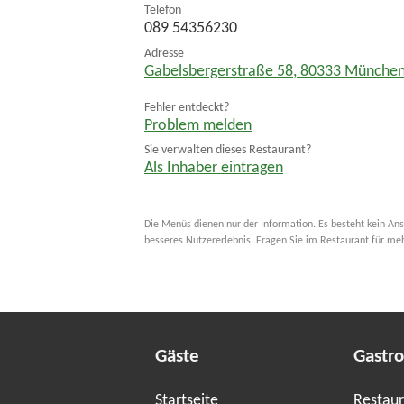
Telefon
089 54356230
Adresse
Gabelsbergerstraße 58
,
80333
Münche
Fehler entdeckt?
Problem melden
Sie verwalten dieses Restaurant?
Als Inhaber eintragen
Die Menüs dienen nur der Information. Es besteht kein Ans
besseres Nutzererlebnis. Fragen Sie im Restaurant für me
Gäste
Gastr
Startseite
Restaur