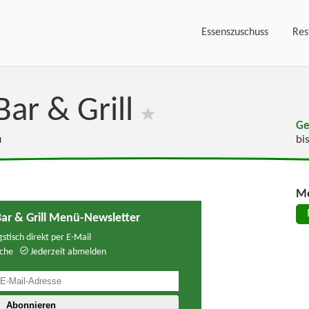
Essenszuschuss
Res
ar & Grill
Ge
n
bi
Me
ar & Grill Menü-Newsletter
stisch direkt per E-Mail
che
Jederzeit abmelden