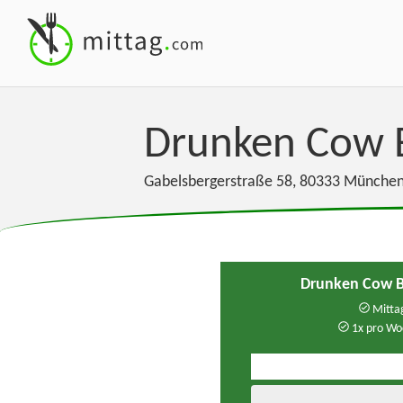
Drunken Cow B
Gabelsbergerstraße 58
,
80333
Münche
Drunken Cow B
Mittag
1x pro Wo