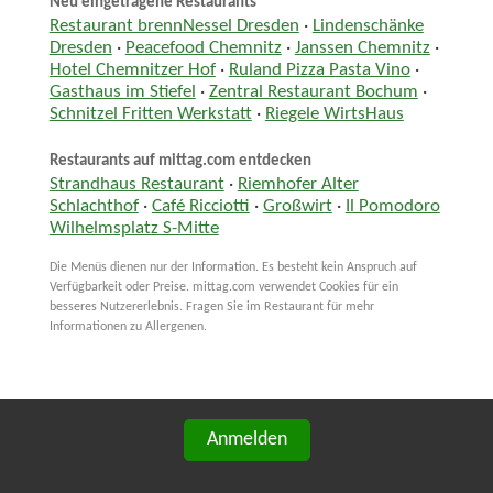
Neu eingetragene Restaurants
Restaurant brennNessel Dresden
·
Lindenschänke
Dresden
·
Peacefood Chemnitz
·
Janssen Chemnitz
·
Hotel Chemnitzer Hof
·
Ruland Pizza Pasta Vino
·
Gasthaus im Stiefel
·
Zentral Restaurant Bochum
·
Schnitzel Fritten Werkstatt
·
Riegele WirtsHaus
Restaurants auf mittag.com entdecken
Strandhaus Restaurant
·
Riemhofer Alter
Schlachthof
·
Café Ricciotti
·
Großwirt
·
Il Pomodoro
Wilhelmsplatz S-Mitte
Die Menüs dienen nur der Information. Es besteht kein Anspruch auf
Verfügbarkeit oder Preise. mittag.com verwendet Cookies für ein
besseres Nutzererlebnis. Fragen Sie im Restaurant für mehr
Informationen zu Allergenen.
Anmelden