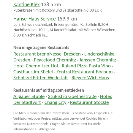
Kantine Klex
138.5 km
Putenbraten mit Rotkohl und Salzkartoffeln 8,00 EUR
Hanse-Haus Service
159.9 km
pan. Schweineschnitzel, Erbsengemüse, Kartoffeln 8,20 €
Nachtisch incl. 10,11,14 Kartoffelsalat mit Wiener Würstchen
8,00 € Nachtisch in...
Neu eingetragene Restaurants
Restaurant brennNessel Dresden
·
Lindenschänke
Dresden
·
Peacefood Chemnitz
·
Janssen Chemnitz
·
Hotel Chemnitzer Hof
·
Ruland Pizza Pasta Vino
·
Gasthaus im Stiefel
·
Zentral Restaurant Bochum
·
Schnitzel Fritten Werkstatt
·
Riegele WirtsHaus
Restaurants auf mittag.com entdecken
Allgäuer Stüble
·
StuBistro Goethestraße
·
Hofer.
Der Stadtwirt
·
Chang City
·
Restaurant Stöckle
Die Menüs dienen nur der Information. Es besteht kein Anspruch auf
Verfügbarkeit oder Preise. mittag.com verwendet Cookies für ein
besseres Nutzererlebnis. Fragen Sie im Restaurant für mehr
Informationen zu Allergenen.