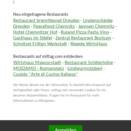
L
Neu eingetragene Restaurants
Restaurant brennNessel Dresden
·
Lindenschänke
Dresden
·
Peacefood Chemnitz
·
Janssen Chemnitz
·
Hotel Chemnitzer Hof
·
Ruland Pizza Pasta Vino
·
Gasthaus im Stiefel
·
Zentral Restaurant Bochum
·
Schnitzel Fritten Werkstatt
·
Riegele WirtsHaus
Restaurants auf mittag.com entdecken
Wirtshaus Maxvorstadt
·
Restaurant Schillerhöhe
·
MOZZAMO - Romanplatz
·
Lindwurmstüberl
·
Cupido ''Arte di Cucina Italiana''
Die Menüs dienen nur der Information. Es besteht kein Anspruch auf
Verfügbarkeit oder Preise. mittag.com verwendet Cookies für ein
besseres Nutzererlebnis. Fragen Sie im Restaurant für mehr
Informationen zu Allergenen.
Anmelden