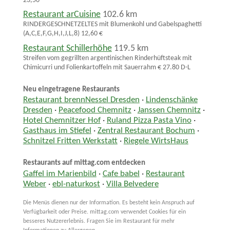
23,50
Restaurant arCuisine
102.6 km
RINDERGESCHNETZELTES mit Blumenkohl und Gabelspaghetti
(A,C,E,F,G,H,I,J,L,8) 12,60 €
Restaurant Schillerhöhe
119.5 km
Streifen vom gegrillten argentinischen Rinderhüftsteak mit
Chimicurri und Folienkartoffeln mit Sauerrahm € 27.80 D-L
Neu eingetragene Restaurants
Restaurant brennNessel Dresden
·
Lindenschänke
Dresden
·
Peacefood Chemnitz
·
Janssen Chemnitz
·
Hotel Chemnitzer Hof
·
Ruland Pizza Pasta Vino
·
Gasthaus im Stiefel
·
Zentral Restaurant Bochum
·
Schnitzel Fritten Werkstatt
·
Riegele WirtsHaus
Restaurants auf mittag.com entdecken
Gaffel im Marienbild
·
Cafe babel
·
Restaurant
Weber
·
ebl-naturkost
·
Villa Belvedere
Die Menüs dienen nur der Information. Es besteht kein Anspruch auf
Verfügbarkeit oder Preise. mittag.com verwendet Cookies für ein
besseres Nutzererlebnis. Fragen Sie im Restaurant für mehr