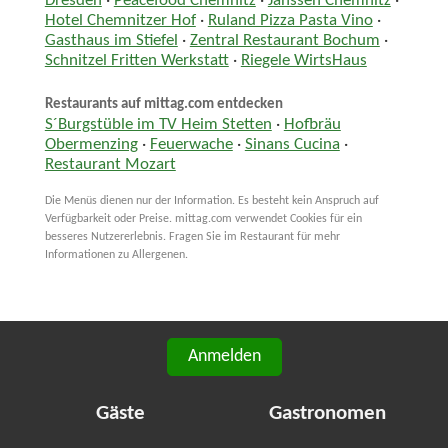
Dresden
·
Peacefood Chemnitz
·
Janssen Chemnitz
·
Hotel Chemnitzer Hof
·
Ruland Pizza Pasta Vino
·
Gasthaus im Stiefel
·
Zentral Restaurant Bochum
·
Schnitzel Fritten Werkstatt
·
Riegele WirtsHaus
Restaurants auf mittag.com entdecken
S´Burgstüble im TV Heim Stetten
·
Hofbräu
Obermenzing
·
Feuerwache
·
Sinans Cucina
·
Restaurant Mozart
Die Menüs dienen nur der Information. Es besteht kein Anspruch auf
Verfügbarkeit oder Preise. mittag.com verwendet Cookies für ein
besseres Nutzererlebnis. Fragen Sie im Restaurant für mehr
Informationen zu Allergenen.
Anmelden
Gäste
Gastronomen