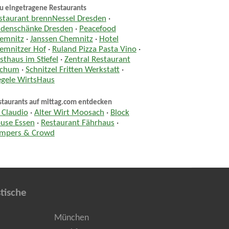
u eingetragene Restaurants
staurant brennNessel Dresden
·
ndenschänke Dresden
·
Peacefood
emnitz
·
Janssen Chemnitz
·
Hotel
emnitzer Hof
·
Ruland Pizza Pasta Vino
·
sthaus im Stiefel
·
Zentral Restaurant
chum
·
Schnitzel Fritten Werkstatt
·
egele WirtsHaus
staurants auf mittag.com entdecken
 Claudio
·
Alter Wirt Moosach
·
Block
use Essen
·
Restaurant Fährhaus
·
mpers & Crowd
tische
München