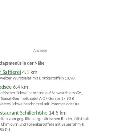
Anzeige
ttagsmenüs in der Nähe
r Sattlerei
4.1 km
weizer Wurstsalat mit Bratkartoffeln 13,90
edsee
6.4 km
nfrischer Schweinebraten auf Schwarzbiersoße,
 Spinat-Semmelknödel A C F Gerste 17,90 €
iertes Schweineschnitzel mit Pommes oder Ka...
staurant Schillerhöhe
14.5 km
eifen vom gegrillten argentinischen Rinderhüftsteak
 Chimicurri und Folienkartoffeln mit Sauerrahm €
80 D-L