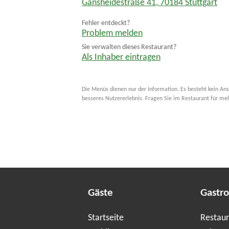
Gänsheidestraße 41
,
70184
Stuttgart
Fehler entdeckt?
Problem melden
Sie verwalten dieses Restaurant?
Als Inhaber eintragen
Die Menüs dienen nur der Information. Es besteht kein Ans
besseres Nutzererlebnis. Fragen Sie im Restaurant für me
Gäste
Gastr
Startseite
Restaur