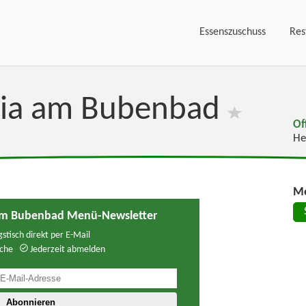
Essenszuschuss
Res
ysia am Bubenbad
Of
He
Me
 am Bubenbad Menü-Newsletter
stisch direkt per E-Mail
che
Jederzeit abmelden