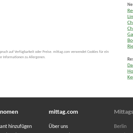
Ne
Re
Li
Ch
Ch
Ga
Bo
Ri
pruch auf Verfügbarkeit oder Preise. mittag.com verwendet Cookies für ein
hr Informationen zu Allergenen.
Re
Da
Ho
Ke
onomen
mittag.com
Mittags
ant hinzufügen
Über uns
Berlin