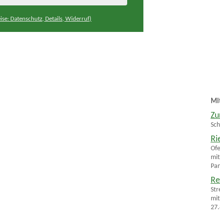
ise: Datenschutz, Details, Widerruf)
Mi
Zu
Sch
Ri
Ofe
mit
Pan
Re
Str
mit
27.