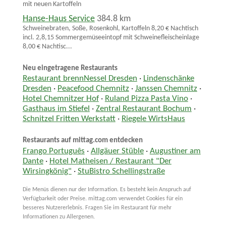
mit neuen Kartoffeln
Hanse-Haus Service
384.8 km
Schweinebraten, Soße, Rosenkohl, Kartoffeln 8,20 € Nachtisch
incl. 2,8,15 Sommergemüseeintopf mit Schweinefleischeinlage
8,00 € Nachtisc...
Neu eingetragene Restaurants
Restaurant brennNessel Dresden
·
Lindenschänke
Dresden
·
Peacefood Chemnitz
·
Janssen Chemnitz
·
Hotel Chemnitzer Hof
·
Ruland Pizza Pasta Vino
·
Gasthaus im Stiefel
·
Zentral Restaurant Bochum
·
Schnitzel Fritten Werkstatt
·
Riegele WirtsHaus
Restaurants auf mittag.com entdecken
Frango Português
·
Allgäuer Stüble
·
Augustiner am
Dante
·
Hotel Matheisen / Restaurant "Der
Wirsingkönig"
·
StuBistro Schellingstraße
Die Menüs dienen nur der Information. Es besteht kein Anspruch auf
Verfügbarkeit oder Preise. mittag.com verwendet Cookies für ein
besseres Nutzererlebnis. Fragen Sie im Restaurant für mehr
Informationen zu Allergenen.