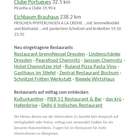
Clube Portugues
32.5 km
Picanha a Clube 19,90 €
Eichbaum Brauhaus
238.2 km
FRISCHEN PFIFFERLINGEN A LA CREME …mit Semmelknödel
und Blattsalat …mit paniertem Schnitzel und Kroketten 19,50
23,50
Neu eingetragene Restaurants
Restaurant brennNessel Dresden
·
Lindenschänke
Dresden
·
Peacefood Chemnitz
·
Janssen Chemnitz
·
Hotel Chemnitzer Hof
·
Ruland Pizza Pasta Vino
·
Gasthaus im Stiefel
·
Zentral Restaurant Bochum
·
Schnitzel Fritten Werkstatt
·
Riegele WirtsHaus
Restaurants auf mittag.com entdecken
Kulturkantine
·
PIER 51 Restaurant & Bar
·
das krü
·
Hafenbrise
·
Delhi 6 Indisches Restaurant
Die Menüs dienen nur der Information. Es besteht kein Anspruch auf
Verfügbarkeit oder Preise. mittag.com verwendet Cookies für ein
besseres Nutzererlebnis. Fragen Sie im Restaurant für mehr
Informationen zu Allergenen.