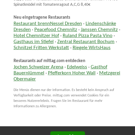
Spinatknödel mit Tomatenragout A,C,G 8,40€
Neu eingetragene Restaurants
Restaurant brennNessel Dresden
·
Lindenschänke
Dresden
·
Peacefood Chemnitz
·
Janssen Chemnitz
·
Hotel Chemnitzer Hof
·
Ruland Pizza Pasta Vino
·
Gasthaus im Stiefel
·
Zentral Restaurant Bochum
·
Schnitzel Fritten Werkstatt
·
Riegele WirtsHaus
Restaurants auf mittag.com entdecken
Jochen Schweizer Arena
·
Edelweiss
·
Gasthof
Bauernlümmel
·
Pfefferkorn Hoher Wall
·
Metzgerei
Obermaier
Die Menüs dienen nur der Information. Es besteht kein Anspruch auf
Verfügbarkeit oder Preise. mittag.com verwendet Cookies für ein
besseres Nutzererlebnis. Fragen Sie im Restaurant für mehr
Informationen zu Allergenen.