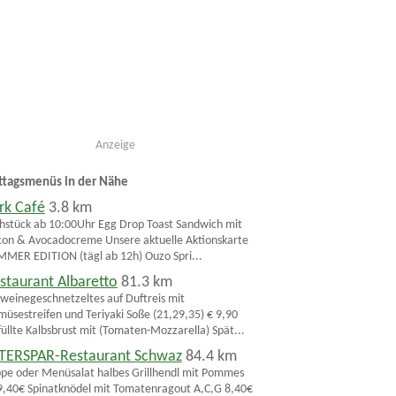
Anzeige
ttagsmenüs in der Nähe
rk Café
3.8 km
hstück ab 10:00Uhr Egg Drop Toast Sandwich mit
on & Avocadocreme Unsere aktuelle Aktionskarte
MER EDITION (tägl ab 12h) Ouzo Spri...
staurant Albaretto
81.3 km
weinegeschnetzeltes auf Duftreis mit
üsestreifen und Teriyaki Soße (21,29,35) € 9,90
üllte Kalbsbrust mit (Tomaten-Mozzarella) Spät...
TERSPAR-Restaurant Schwaz
84.4 km
pe oder Menüsalat halbes Grillhendl mit Pommes
,40€ Spinatknödel mit Tomatenragout A,C,G 8,40€