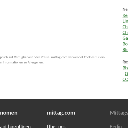
Ne
Re
Li
Ch
Ch
Ga
Bo
Ri
pruch auf Verfügbarkeit oder Preise. mittag.com verwendet Cookies für ein
Re
hr Informationen zu Allergenen.
Bi
·
O
CO
onomen
mittag.com
Mittags
ant hinzufügen
Über uns
Berlin