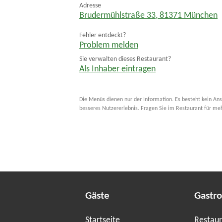
Adresse
Brudermühlstraße 33
,
81371
München
Fehler entdeckt?
Problem melden
Sie verwalten dieses Restaurant?
Als Inhaber eintragen
Die Menüs dienen nur der Information. Es besteht kein Ans
besseres Nutzererlebnis. Fragen Sie im Restaurant für me
Gäste
Gastr
Startseite
Restaur