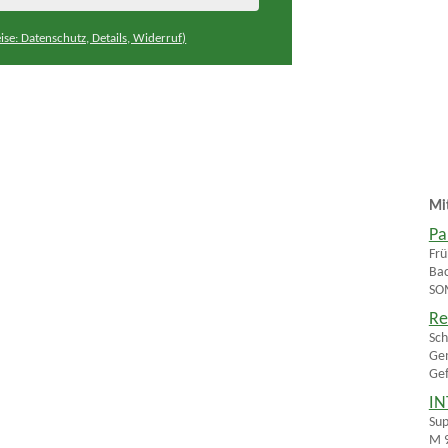
ise: Datenschutz, Details, Widerruf)
Mi
Pa
Frü
Bac
SOM
Re
Sch
Gem
Gef
IN
Sup
M 9