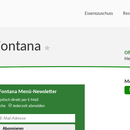
Essenszuschuss
Res
 Fontana
Of
He
Me
a Fontana Menü-Newsletter
stisch direkt per E-Mail
che
Jederzeit abmelden