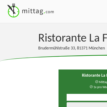
Ristorante La
Brudermühlstraße 33
,
81371
München
Ristorante L
Mittag
1x pro Wo