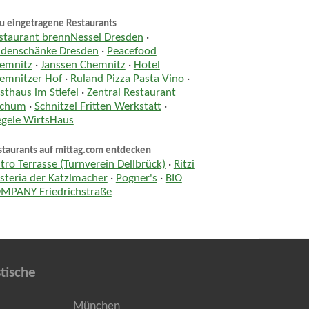
u eingetragene Restaurants
staurant brennNessel Dresden
·
ndenschänke Dresden
·
Peacefood
emnitz
·
Janssen Chemnitz
·
Hotel
emnitzer Hof
·
Ruland Pizza Pasta Vino
·
sthaus im Stiefel
·
Zentral Restaurant
chum
·
Schnitzel Fritten Werkstatt
·
egele WirtsHaus
staurants auf mittag.com entdecken
stro Terrasse (Turnverein Dellbrück)
·
Ritzi
steria der Katzlmacher
·
Pogner's
·
BIO
MPANY Friedrichstraße
tische
München