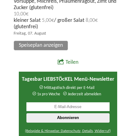
Vorsuppe, Milchreis, Pflaumenragout, Zimt und
Zucker (glutenfrei)
10,00€
kleiner Salat
5,00€
/ großer Salat
8,00€
(glutenfrei)
Freitag, 07. August
Speiseplan anzeigen
Teilen
Tagesbar LIEBSTÖcKEL Menü-Newsletter
Mittagstisch direkt per E-Mail
1x pro Woche
Jederzeit abmelden
(Beispiele & Hinweise: Datenschutz, Details, Widerruf)