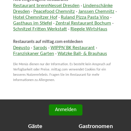
Restaurant brennNessel Dresden
·
Lindenschänke
Dresden
·
Peacefood Chemnitz
·
Janssen Chemnitz
·
Hotel Chemnitzer Hof
·
Ruland Pizza Pasta Vino
·
Gasthaus im Stiefel
·
Zentral Restaurant Bochum
·
Schnitzel Fritten Werkstatt
·
Riegele WirtsHaus
Restaurants auf mittag.com entdecken
Degusto
·
Sarods
·
WIPPN´BK Restaurant
·
Franziskaner Garten
·
Watzke Ball- & Brauhaus
Die Menüs dienen nur der Information. Es besteht kein Anspruch auf
Verfügbarkeit oder Preise. mittag.com verwendet Cookies für ein
besseres Nutzererlebnis. Fragen Sie im Restaurant für mehr
Informationen zu Allergenen.
Anmelden
Gäste
Gastronomen