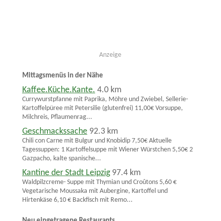
Anzeige
Mittagsmenüs in der Nähe
Kaffee.Küche.Kante.
4.0 km
Currywurstpfanne mit Paprika, Möhre und Zwiebel, Sellerie-
Kartoffelpüree mit Petersilie (glutenfrei) 11,00€ Vorsuppe,
Milchreis, Pflaumenrag...
Geschmackssache
92.3 km
Chili con Carne mit Bulgur und Knobidip 7,50€ Aktuelle
Tagessuppen: 1 Kartoffelsuppe mit Wiener Würstchen 5,50€ 2
Gazpacho, kalte spanische...
Kantine der Stadt Leipzig
97.4 km
Waldpilzcreme- Suppe mit Thymian und Croûtons 5,60 €
Vegetarische Moussaka mit Aubergine, Kartoffel und
Hirtenkäse 6,10 € Backfisch mit Remo...
Neu eingetragene Restaurants