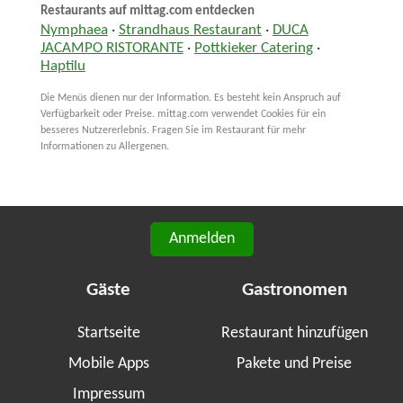
Restaurants auf mittag.com entdecken
Nymphaea
·
Strandhaus Restaurant
·
DUCA
JACAMPO RISTORANTE
·
Pottkieker Catering
·
Haptilu
Die Menüs dienen nur der Information. Es besteht kein Anspruch auf
Verfügbarkeit oder Preise. mittag.com verwendet Cookies für ein
besseres Nutzererlebnis. Fragen Sie im Restaurant für mehr
Informationen zu Allergenen.
Anmelden
Gäste
Gastronomen
Startseite
Restaurant hinzufügen
Mobile Apps
Pakete und Preise
Impressum