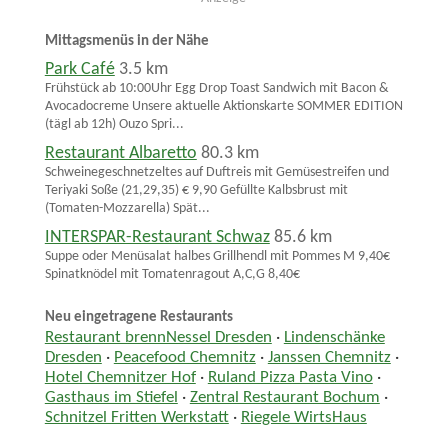
Mittagsmenüs in der Nähe
Park Café
3.5 km
Frühstück ab 10:00Uhr Egg Drop Toast Sandwich mit Bacon &
Avocadocreme Unsere aktuelle Aktionskarte SOMMER EDITION
(tägl ab 12h) Ouzo Spri...
Restaurant Albaretto
80.3 km
Schweinegeschnetzeltes auf Duftreis mit Gemüsestreifen und
Teriyaki Soße (21,29,35) € 9,90 Gefüllte Kalbsbrust mit
(Tomaten-Mozzarella) Spät...
INTERSPAR-Restaurant Schwaz
85.6 km
Suppe oder Menüsalat halbes Grillhendl mit Pommes M 9,40€
Spinatknödel mit Tomatenragout A,C,G 8,40€
Neu eingetragene Restaurants
Restaurant brennNessel Dresden
·
Lindenschänke
Dresden
·
Peacefood Chemnitz
·
Janssen Chemnitz
·
Hotel Chemnitzer Hof
·
Ruland Pizza Pasta Vino
·
Gasthaus im Stiefel
·
Zentral Restaurant Bochum
·
Schnitzel Fritten Werkstatt
·
Riegele WirtsHaus