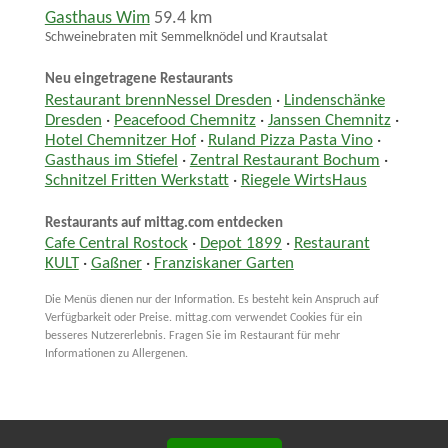
Gasthaus Wim
59.4 km
Schweinebraten mit Semmelknödel und Krautsalat
Neu eingetragene Restaurants
Restaurant brennNessel Dresden
·
Lindenschänke
Dresden
·
Peacefood Chemnitz
·
Janssen Chemnitz
·
Hotel Chemnitzer Hof
·
Ruland Pizza Pasta Vino
·
Gasthaus im Stiefel
·
Zentral Restaurant Bochum
·
Schnitzel Fritten Werkstatt
·
Riegele WirtsHaus
Restaurants auf mittag.com entdecken
Cafe Central Rostock
·
Depot 1899
·
Restaurant
KULT
·
Gaßner
·
Franziskaner Garten
Die Menüs dienen nur der Information. Es besteht kein Anspruch auf
Verfügbarkeit oder Preise. mittag.com verwendet Cookies für ein
besseres Nutzererlebnis. Fragen Sie im Restaurant für mehr
Informationen zu Allergenen.