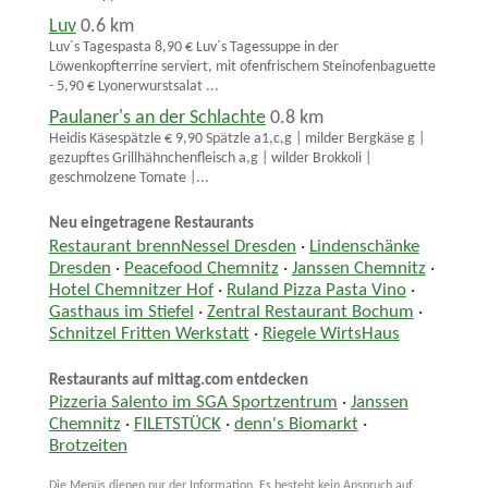
Luv
0.6 km
Luv´s Tagespasta 8,90 € Luv´s Tagessuppe in der
Löwenkopfterrine serviert, mit ofenfrischem Steinofenbaguette
- 5,90 € Lyonerwurstsalat ...
Paulaner's an der Schlachte
0.8 km
Heidis Käsespätzle € 9,90 Spätzle a1,c,g | milder Bergkäse g |
gezupftes Grillhähnchenfleisch a,g | wilder Brokkoli |
geschmolzene Tomate |...
Neu eingetragene Restaurants
Restaurant brennNessel Dresden
·
Lindenschänke
Dresden
·
Peacefood Chemnitz
·
Janssen Chemnitz
·
Hotel Chemnitzer Hof
·
Ruland Pizza Pasta Vino
·
Gasthaus im Stiefel
·
Zentral Restaurant Bochum
·
Schnitzel Fritten Werkstatt
·
Riegele WirtsHaus
Restaurants auf mittag.com entdecken
Pizzeria Salento im SGA Sportzentrum
·
Janssen
Chemnitz
·
FILETSTÜCK
·
denn's Biomarkt
·
Brotzeiten
Die Menüs dienen nur der Information. Es besteht kein Anspruch auf