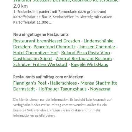
Waldhof Stuttgart-Botnang Gasthaus Reiterstüble
2.0 km
1. Seelachsfilet paniert mit Remoulade dazu grüner.-und
Kartoffelsalat 11,80€ 2. Seelachsfilet im Bierteig mit Gurken-
Kartoffelsalat 11,80€ ...
Neu eingetragene Restaurants
Restaurant brennNessel Dresden
·
Lindenschänke
Dresden
·
Peacefood Chemnitz
·
Janssen Chemnitz
·
Hotel Chemnitzer Hof
·
Ruland Pizza Pasta Vino
·
Gasthaus im Stiefel
·
Zentral Restaurant Bochum
·
Schnitzel Fritten Werkstatt
·
Riegele WirtsHaus
Restaurants auf mittag.com entdecken
Flannigan's Post
·
Hallerschloss
·
Mensa Stadtmitte
Darmstadt
·
Hoffbauer Tagungshaus
·
Novazena
Die Menüs dienen nur der Information. Es besteht kein Anspruch auf
Verfügbarkeit oder Preise. mittag.com verwendet Cookies für ein
besseres Nutzererlebnis. Fragen Sie im Restaurant für mehr
Informationen zu Allergenen.