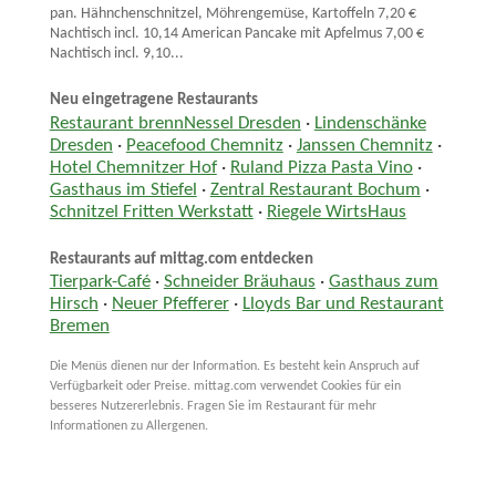
pan. Hähnchenschnitzel, Möhrengemüse, Kartoffeln 7,20 €
Nachtisch incl. 10,14 American Pancake mit Apfelmus 7,00 €
Nachtisch incl. 9,10...
Neu eingetragene Restaurants
Restaurant brennNessel Dresden
·
Lindenschänke
Dresden
·
Peacefood Chemnitz
·
Janssen Chemnitz
·
Hotel Chemnitzer Hof
·
Ruland Pizza Pasta Vino
·
Gasthaus im Stiefel
·
Zentral Restaurant Bochum
·
Schnitzel Fritten Werkstatt
·
Riegele WirtsHaus
Restaurants auf mittag.com entdecken
Tierpark-Café
·
Schneider Bräuhaus
·
Gasthaus zum
Hirsch
·
Neuer Pfefferer
·
Lloyds Bar und Restaurant
Bremen
Die Menüs dienen nur der Information. Es besteht kein Anspruch auf
Verfügbarkeit oder Preise. mittag.com verwendet Cookies für ein
besseres Nutzererlebnis. Fragen Sie im Restaurant für mehr
Informationen zu Allergenen.