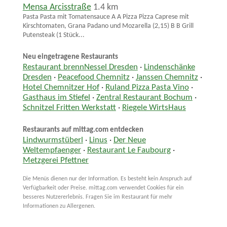
Mensa Arcisstraße
1.4 km
Pasta Pasta mit Tomatensauce A A Pizza Pizza Caprese mit
Kirschtomaten, Grana Padano und Mozarella (2,15) B B Grill
Putensteak (1 Stück...
Neu eingetragene Restaurants
Restaurant brennNessel Dresden
·
Lindenschänke
Dresden
·
Peacefood Chemnitz
·
Janssen Chemnitz
·
Hotel Chemnitzer Hof
·
Ruland Pizza Pasta Vino
·
Gasthaus im Stiefel
·
Zentral Restaurant Bochum
·
Schnitzel Fritten Werkstatt
·
Riegele WirtsHaus
Restaurants auf mittag.com entdecken
Lindwurmstüberl
·
Linus
·
Der Neue
Weltempfaenger
·
Restaurant Le Faubourg
·
Metzgerei Pfettner
Die Menüs dienen nur der Information. Es besteht kein Anspruch auf
Verfügbarkeit oder Preise. mittag.com verwendet Cookies für ein
besseres Nutzererlebnis. Fragen Sie im Restaurant für mehr
Informationen zu Allergenen.