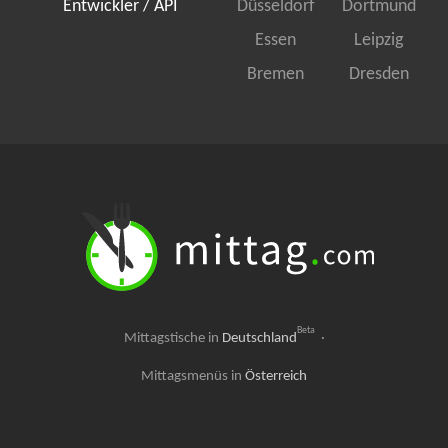
Entwickler / API
Düsseldorf
Dortmund
Essen
Leipzig
Bremen
Dresden
Beta
Mittagstische in
Deutschland
·
Mittagsmenüs in
Österreich