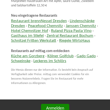
Matjesfilet Hausfrauen Art mit Apfel, saure Gurke, Zwiebeln
und Salzkartoffeln 12,50 €
Neu eingetragene Restaurants
Restaurant brennNessel Dresden
·
Lindenschänke
Dresden
·
Peacefood Chemnitz
·
Janssen Chemnitz
·
Hotel Chemnitzer Hof
·
Ruland Pizza Pasta Vino
·
Gasthaus im Stiefel
·
Zentral Restaurant Bochum
·
Schnitzel Fritten Werkstatt
·
Riegele WirtsHaus
Restaurants auf mittag.com entdecken
Küche am Gorzberg
·
Kölner Golfclub
·
Gado Gado
·
Schweinske
·
Leckeres im Schlörs
Die Menüs dienen nur der Information. Es besteht kein Anspruch auf
Verfügbarkeit oder Preise. mittag.com verwendet Cookies für ein
besseres Nutzererlebnis. Fragen Sie im Restaurant für mehr
Informationen zu Allergenen.
Anmelden