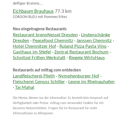
deftiger Bratens...
Eichbaum Brauhaus
77.3 km
CORDON BLEU mit Pommes frites
Neu eingetragene Restaurants
Restaurant brennNessel Dresden
·
Lindenschänke
Dresden
·
Peacefood Chemnitz
·
Janssen Chemnitz
·
Hotel Chemnitzer Hof
·
Ruland Pizza Pasta Vino
·
Gasthaus im Stiefel
·
Zentral Restaurant Bochum
·
Schnitzel Fritten Werkstatt
·
Riegele WirtsHaus
Restaurants auf mittag.com entdecken
Landfleischerei Plieth
·
Nymphenburger Hof
·
Fleischerei Genuss Schiller
·
Leone im Rheinauhafen
·
Taj Mahal
Die Menüs dienen nur der Information. Es besteht kein Anspruch auf
Verfügbarkeit oder Preise. mittag.com verwendet Cookies für ein
besseres Nutzererlebnis. Fragen Sie im Restaurant für mehr
Informationen zu Allergenen.