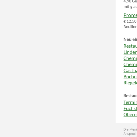
4,90 Ge
mit gla
Prom
€ 12,50
Bouillon
Neu ei
Resta
Linde
Chemn
Chemn
Gastha
Boch
Riege
Restau
Termi
Fuchs
Oberm
Die Menü
Anspruch