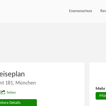
Essenszuschuss
Res
eiseplan
nt 181, München
Mehr 
Teilen
Mü
itere Details