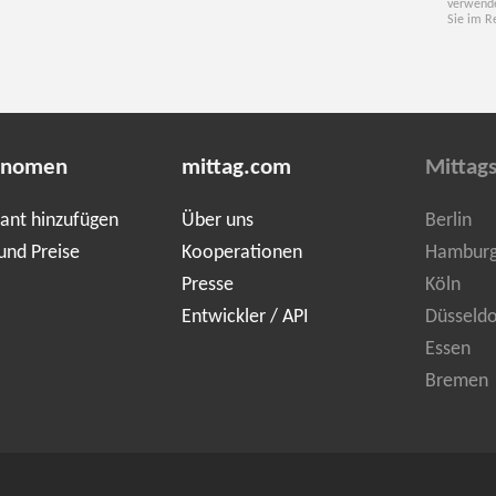
verwende
Sie im R
onomen
mittag.com
Mittags
ant hinzufügen
Über uns
Berlin
und Preise
Kooperationen
Hambur
Presse
Köln
Entwickler / API
Düsseldo
Essen
Bremen