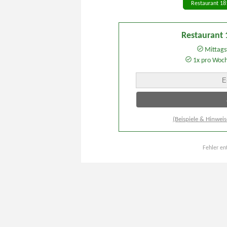
Restaurant 18
Restaurant
Mittagst
1x pro Woc
(Beispiele & Hinweis
Fehler en