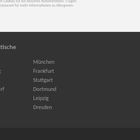
t Cookies für ein besseres Nutzererlebnis. Fragen
estaurant für mehr Informationen zu Allergenen.
tische
München
g
Frankfurt
Stuttgart
rf
Dortmund
Leipzig
Dresden