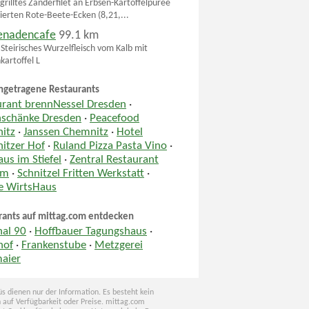
grilltes Zanderfilet an Erbsen-Kartoffelpüree
sierten Rote-Beete-Ecken (8,21,...
enadencafe
99.1 km
 Steirisches Wurzelfleisch vom Kalb mit
kartoffel L
ngetragene Restaurants
urant brennNessel Dresden
·
nschänke Dresden
·
Peacefood
itz
·
Janssen Chemnitz
·
Hotel
itzer Hof
·
Ruland Pizza Pasta Vino
·
us im Stiefel
·
Zentral Restaurant
um
·
Schnitzel Fritten Werkstatt
·
le WirtsHaus
rants auf mittag.com entdecken
nal 90
·
Hoffbauer Tagungshaus
·
hof
·
Frankenstube
·
Metzgerei
aier
s dienen nur der Information. Es besteht kein
 auf Verfügbarkeit oder Preise. mittag.com