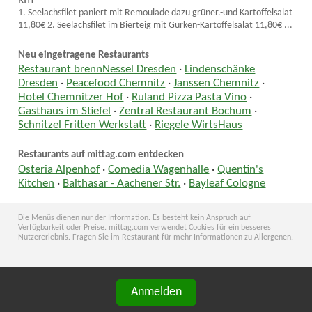
1. Seelachsfilet paniert mit Remoulade dazu grüner.-und Kartoffelsalat
11,80€ 2. Seelachsfilet im Bierteig mit Gurken-Kartoffelsalat 11,80€ ...
Neu eingetragene Restaurants
Restaurant brennNessel Dresden
·
Lindenschänke
Dresden
·
Peacefood Chemnitz
·
Janssen Chemnitz
·
Hotel Chemnitzer Hof
·
Ruland Pizza Pasta Vino
·
Gasthaus im Stiefel
·
Zentral Restaurant Bochum
·
Schnitzel Fritten Werkstatt
·
Riegele WirtsHaus
Restaurants auf mittag.com entdecken
Osteria Alpenhof
·
Comedia Wagenhalle
·
Quentin's
Kitchen
·
Balthasar - Aachener Str.
·
Bayleaf Cologne
Die Menüs dienen nur der Information. Es besteht kein Anspruch auf
Verfügbarkeit oder Preise. mittag.com verwendet Cookies für ein besseres
Nutzererlebnis. Fragen Sie im Restaurant für mehr Informationen zu Allergenen.
Anmelden