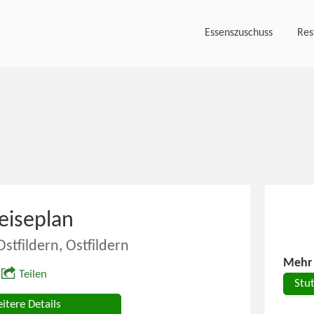
Essenszuschuss
Res
eiseplan
stfildern, Ostfildern
Mehr 
Teilen
Stut
itere Details