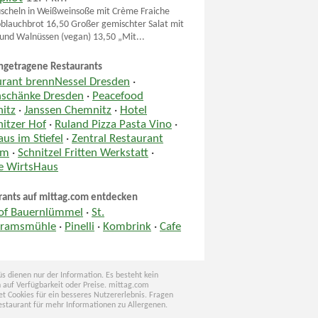
cheln in Weißweinsoße mit Crème Fraiche
blauchbrot 16,50 Großer gemischter Salat mit
h und Walnüssen (vegan) 13,50 „Mit...
ngetragene Restaurants
urant brennNessel Dresden
·
nschänke Dresden
·
Peacefood
itz
·
Janssen Chemnitz
·
Hotel
itzer Hof
·
Ruland Pizza Pasta Vino
·
us im Stiefel
·
Zentral Restaurant
um
·
Schnitzel Fritten Werkstatt
·
le WirtsHaus
rants auf mittag.com entdecken
of Bauernlümmel
·
St.
ramsmühle
·
Pinelli
·
Kombrink
·
Cafe
s dienen nur der Information. Es besteht kein
 auf Verfügbarkeit oder Preise. mittag.com
t Cookies für ein besseres Nutzererlebnis. Fragen
estaurant für mehr Informationen zu Allergenen.