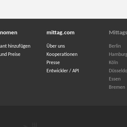
onomen
mittag.com
Mittags
ant hinzufügen
Über uns
Berlin
und Preise
Kooperationen
Hambur
Presse
Köln
Entwickler / API
Düsseldo
Essen
Bremen