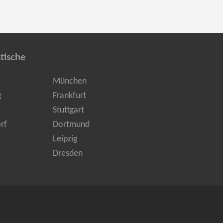
tische
München
g
Frankfurt
Stuttgart
rf
Dortmund
Leipzig
Dresden