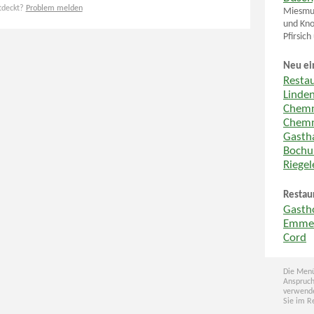
tdeckt?
Problem melden
Miesmus
und Kno
Pfirsic
Neu ei
Resta
Linde
Chemn
Chemn
Gastha
Boch
Riege
Restau
Gasth
Emme
Cord
Die Menü
Anspruch
verwende
Sie im R