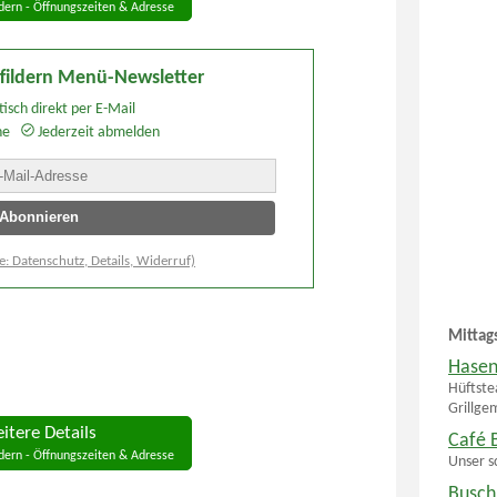
dern - Öffnungszeiten & Adresse
fildern Menü-Newsletter
isch direkt per E-Mail
he
Jederzeit abmelden
e: Datenschutz, Details, Widerruf)
Mittag
Hasen
Hüftste
Grillge
itere Details
Café 
dern - Öffnungszeiten & Adresse
Unser s
Busch