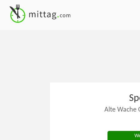
Sp
Alte Wache O
We