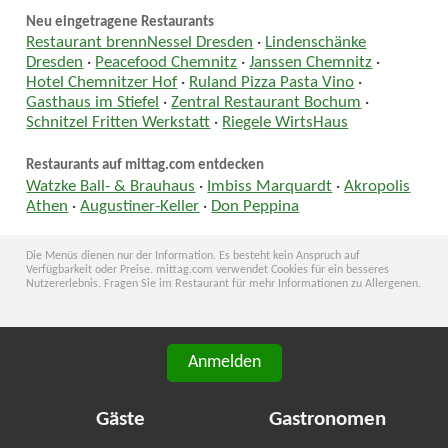
Neu eingetragene Restaurants
Restaurant brennNessel Dresden
·
Lindenschänke
Dresden
·
Peacefood Chemnitz
·
Janssen Chemnitz
·
Hotel Chemnitzer Hof
·
Ruland Pizza Pasta Vino
·
Gasthaus im Stiefel
·
Zentral Restaurant Bochum
·
Schnitzel Fritten Werkstatt
·
Riegele WirtsHaus
Restaurants auf mittag.com entdecken
Watzke Ball- & Brauhaus
·
Imbiss Marquardt
·
Akropolis
Athen
·
Augustiner-Keller
·
Don Peppina
Die Menüs dienen nur der Information. Es besteht kein Anspruch auf
Verfügbarkeit oder Preise. mittag.com verwendet Cookies für ein besseres
Nutzererlebnis. Fragen Sie im Restaurant für mehr Informationen zu Allergenen.
Anmelden
Gäste
Gastronomen