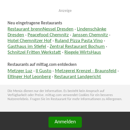
Anzeige
Neu eingetragene Restaurants
Restaurant brennNessel Dresden
·
Lindenschänke
Dresden
·
Peacefood Chemnitz
·
Janssen Chemnitz
·
Hotel Chemnitzer Hof
·
Ruland Pizza Pasta Vino
·
Gasthaus im Stiefel
·
Zentral Restaurant Bochum
·
Schnitzel Fritten Werkstatt
·
Riegele WirtsHaus
Restaurants auf mittag.com entdecken
Metzger Luz
·
Il Gusto
·
Metzgerei Krenzel - Braunsfeld
·
Eltinger Hof Leonberg
·
Restaurant Landgericht
Die Menüs dienen nur der Information. Es besteht kein Anspruch auf
Verfügbarkeit oder Preise. mittag.com verwendet Cookies für ein besseres
Nutzererlebnis. Fragen Sie im Restaurant für mehr Informationen zu Allergenen.
Anmelden