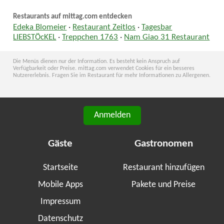
Restaurants auf mittag.com entdecken
Edeka Blomeier
·
Restaurant Zeitlos
·
Tagesbar
LIEBSTÖcKEL
·
Treppchen 1763
·
Nam Giao 31 Restaurant
Die Menüs dienen nur der Information. Es besteht kein Anspruch auf
Verfügbarkeit oder Preise. mittag.com verwendet Cookies für ein besseres
Nutzererlebnis. Fragen Sie im Restaurant für mehr Informationen zu Allergenen.
Anmelden
Gäste
Gastronomen
Startseite
Restaurant hinzufügen
Mobile Apps
Pakete und Preise
Impressum
Datenschutz