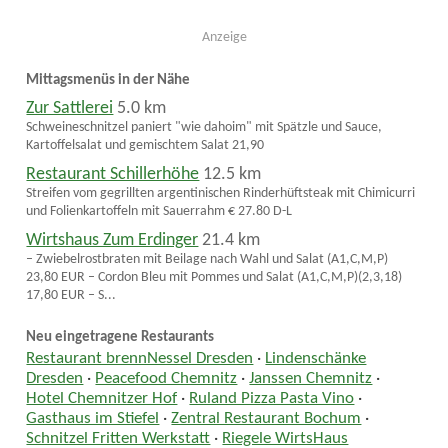
Anzeige
Mittagsmenüs in der Nähe
Zur Sattlerei
5.0 km
Schweineschnitzel paniert "wie dahoim" mit Spätzle und Sauce,
Kartoffelsalat und gemischtem Salat 21,90
Restaurant Schillerhöhe
12.5 km
Streifen vom gegrillten argentinischen Rinderhüftsteak mit Chimicurri
und Folienkartoffeln mit Sauerrahm € 27.80 D-L
Wirtshaus Zum Erdinger
21.4 km
– Zwiebelrostbraten mit Beilage nach Wahl und Salat (A1,C,M,P)
23,80 EUR – Cordon Bleu mit Pommes und Salat (A1,C,M,P)(2,3,18)
17,80 EUR – S...
Neu eingetragene Restaurants
Restaurant brennNessel Dresden
·
Lindenschänke
Dresden
·
Peacefood Chemnitz
·
Janssen Chemnitz
·
Hotel Chemnitzer Hof
·
Ruland Pizza Pasta Vino
·
Gasthaus im Stiefel
·
Zentral Restaurant Bochum
·
Schnitzel Fritten Werkstatt
·
Riegele WirtsHaus