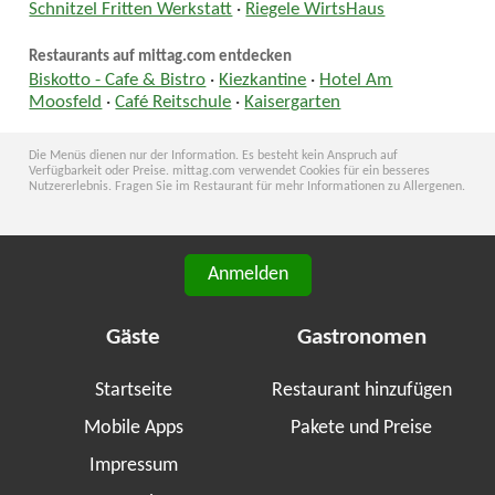
Schnitzel Fritten Werkstatt
·
Riegele WirtsHaus
Restaurants auf mittag.com entdecken
Biskotto - Cafe & Bistro
·
Kiezkantine
·
Hotel Am
Moosfeld
·
Café Reitschule
·
Kaisergarten
Die Menüs dienen nur der Information. Es besteht kein Anspruch auf
Verfügbarkeit oder Preise. mittag.com verwendet Cookies für ein besseres
Nutzererlebnis. Fragen Sie im Restaurant für mehr Informationen zu Allergenen.
Anmelden
Gäste
Gastronomen
Startseite
Restaurant hinzufügen
Mobile Apps
Pakete und Preise
Impressum