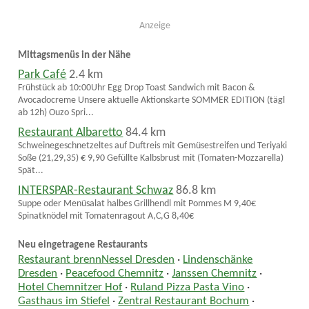
Anzeige
Mittagsmenüs in der Nähe
Park Café
2.4 km
Frühstück ab 10:00Uhr Egg Drop Toast Sandwich mit Bacon &
Avocadocreme Unsere aktuelle Aktionskarte SOMMER EDITION (tägl
ab 12h) Ouzo Spri...
Restaurant Albaretto
84.4 km
Schweinegeschnetzeltes auf Duftreis mit Gemüsestreifen und Teriyaki
Soße (21,29,35) € 9,90 Gefüllte Kalbsbrust mit (Tomaten-Mozzarella)
Spät...
INTERSPAR-Restaurant Schwaz
86.8 km
Suppe oder Menüsalat halbes Grillhendl mit Pommes M 9,40€
Spinatknödel mit Tomatenragout A,C,G 8,40€
Neu eingetragene Restaurants
Restaurant brennNessel Dresden
·
Lindenschänke
Dresden
·
Peacefood Chemnitz
·
Janssen Chemnitz
·
Hotel Chemnitzer Hof
·
Ruland Pizza Pasta Vino
·
Gasthaus im Stiefel
·
Zentral Restaurant Bochum
·