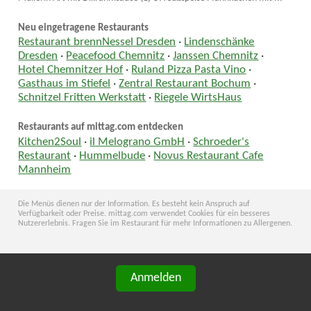
Neu eingetragene Restaurants
Restaurant brennNessel Dresden
·
Lindenschänke
Dresden
·
Peacefood Chemnitz
·
Janssen Chemnitz
·
Hotel Chemnitzer Hof
·
Ruland Pizza Pasta Vino
·
Gasthaus im Stiefel
·
Zentral Restaurant Bochum
·
Schnitzel Fritten Werkstatt
·
Riegele WirtsHaus
Restaurants auf mittag.com entdecken
Kitchen2Soul
·
il Melograno GmbH
·
Schroeder's
Restaurant
·
Hummelbude
·
Novus Restaurant Cafe
Mannheim
Die Menüs dienen nur der Information. Es besteht kein Anspruch auf
Verfügbarkeit oder Preise. mittag.com verwendet Cookies für ein besseres
Nutzererlebnis. Fragen Sie im Restaurant für mehr Informationen zu Allergenen.
Anmelden