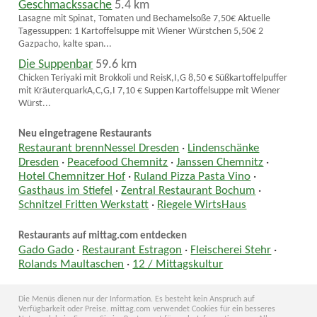
Geschmackssache
5.4 km
Lasagne mit Spinat, Tomaten und Bechamelsoße 7,50€ Aktuelle
Tagessuppen: 1 Kartoffelsuppe mit Wiener Würstchen 5,50€ 2
Gazpacho, kalte span...
Die Suppenbar
59.6 km
Chicken Teriyaki mit Brokkoli und ReisK,I,G 8,50 € Süßkartoffelpuffer
mit KräuterquarkA,C,G,I 7,10 € Suppen Kartoffelsuppe mit Wiener
Würst...
Neu eingetragene Restaurants
Restaurant brennNessel Dresden
·
Lindenschänke
Dresden
·
Peacefood Chemnitz
·
Janssen Chemnitz
·
Hotel Chemnitzer Hof
·
Ruland Pizza Pasta Vino
·
Gasthaus im Stiefel
·
Zentral Restaurant Bochum
·
Schnitzel Fritten Werkstatt
·
Riegele WirtsHaus
Restaurants auf mittag.com entdecken
Gado Gado
·
Restaurant Estragon
·
Fleischerei Stehr
·
Rolands Maultaschen
·
12 / Mittagskultur
Die Menüs dienen nur der Information. Es besteht kein Anspruch auf
Verfügbarkeit oder Preise. mittag.com verwendet Cookies für ein besseres