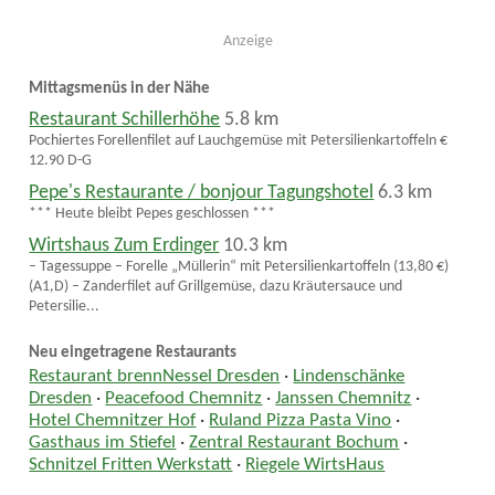
Anzeige
Mittagsmenüs in der Nähe
Restaurant Schillerhöhe
5.8 km
Pochiertes Forellenfilet auf Lauchgemüse mit Petersilienkartoffeln €
12.90 D-G
Pepe's Restaurante / bonjour Tagungshotel
6.3 km
*** Heute bleibt Pepes geschlossen ***
Wirtshaus Zum Erdinger
10.3 km
– Tagessuppe – Forelle „Müllerin“ mit Petersilienkartoffeln (13,80 €)
(A1,D) – Zanderfilet auf Grillgemüse, dazu Kräutersauce und
Petersilie...
Neu eingetragene Restaurants
Restaurant brennNessel Dresden
·
Lindenschänke
Dresden
·
Peacefood Chemnitz
·
Janssen Chemnitz
·
Hotel Chemnitzer Hof
·
Ruland Pizza Pasta Vino
·
Gasthaus im Stiefel
·
Zentral Restaurant Bochum
·
Schnitzel Fritten Werkstatt
·
Riegele WirtsHaus