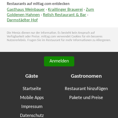
Restaurants auf mittag.com entdecken
Gasthaus Weinbauer
·
Kraillinger Brauerei
·
Zum
Goldenen Hahnen
·
Relish Restaurant & Bar
·
Darmstädter Hof
Die Menüs dienen nur der Information. Es besteht kein Anspruch auf
Verfügbarkeit oder Preise. mittag.com verwendet Cookies für ein besseres
Nutzererlebnis. Fragen Sie im Restaurant für mehr Informationen zu Allergenen.
Anmelden
Gäste
Gastronomen
Startseite
Restaurant hinzufügen
Mobile Apps
Pakete und Preise
Impressum
Datenschutz