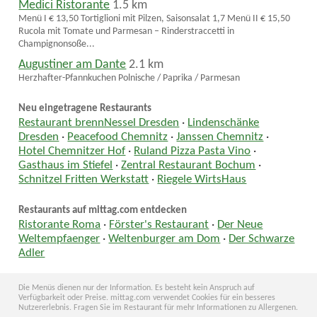
Medici Ristorante
1.5 km
Menü I € 13,50 Tortiglioni mit Pilzen, Saisonsalat 1,7 Menü II € 15,50
Rucola mit Tomate und Parmesan – Rinderstraccetti in
Champignonsoße...
Augustiner am Dante
2.1 km
Herzhafter-Pfannkuchen Polnische / Paprika / Parmesan
Neu eingetragene Restaurants
Restaurant brennNessel Dresden
·
Lindenschänke
Dresden
·
Peacefood Chemnitz
·
Janssen Chemnitz
·
Hotel Chemnitzer Hof
·
Ruland Pizza Pasta Vino
·
Gasthaus im Stiefel
·
Zentral Restaurant Bochum
·
Schnitzel Fritten Werkstatt
·
Riegele WirtsHaus
Restaurants auf mittag.com entdecken
Ristorante Roma
·
Förster's Restaurant
·
Der Neue
Weltempfaenger
·
Weltenburger am Dom
·
Der Schwarze
Adler
Die Menüs dienen nur der Information. Es besteht kein Anspruch auf
Verfügbarkeit oder Preise. mittag.com verwendet Cookies für ein besseres
Nutzererlebnis. Fragen Sie im Restaurant für mehr Informationen zu Allergenen.