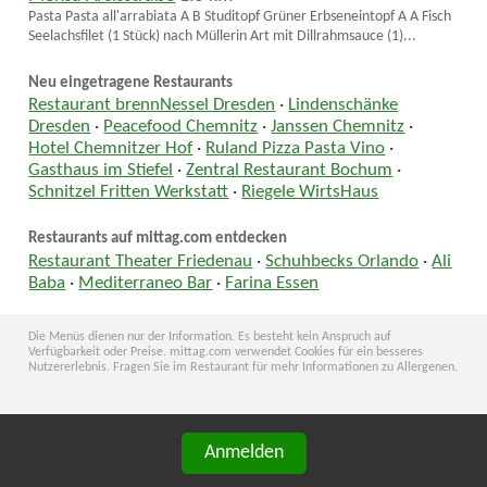
Pasta Pasta all'arrabiata A B Studitopf Grüner Erbseneintopf A A Fisch
Seelachsfilet (1 Stück) nach Müllerin Art mit Dillrahmsauce (1)...
Neu eingetragene Restaurants
Restaurant brennNessel Dresden
·
Lindenschänke
Dresden
·
Peacefood Chemnitz
·
Janssen Chemnitz
·
Hotel Chemnitzer Hof
·
Ruland Pizza Pasta Vino
·
Gasthaus im Stiefel
·
Zentral Restaurant Bochum
·
Schnitzel Fritten Werkstatt
·
Riegele WirtsHaus
Restaurants auf mittag.com entdecken
Restaurant Theater Friedenau
·
Schuhbecks Orlando
·
Ali
Baba
·
Mediterraneo Bar
·
Farina Essen
Die Menüs dienen nur der Information. Es besteht kein Anspruch auf
Verfügbarkeit oder Preise. mittag.com verwendet Cookies für ein besseres
Nutzererlebnis. Fragen Sie im Restaurant für mehr Informationen zu Allergenen.
Anmelden