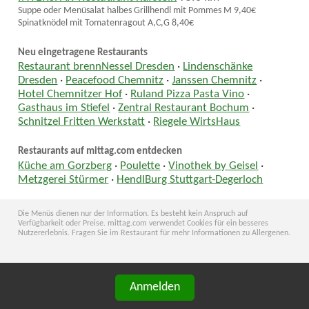
Suppe oder Menüsalat halbes Grillhendl mit Pommes M 9,40€
Spinatknödel mit Tomatenragout A,C,G 8,40€
Neu eingetragene Restaurants
Restaurant brennNessel Dresden
·
Lindenschänke
Dresden
·
Peacefood Chemnitz
·
Janssen Chemnitz
·
Hotel Chemnitzer Hof
·
Ruland Pizza Pasta Vino
·
Gasthaus im Stiefel
·
Zentral Restaurant Bochum
·
Schnitzel Fritten Werkstatt
·
Riegele WirtsHaus
Restaurants auf mittag.com entdecken
Küche am Gorzberg
·
Poulette
·
Vinothek by Geisel
·
Metzgerei Stürmer
·
HendlBurg Stuttgart-Degerloch
Die Menüs dienen nur der Information. Es besteht kein Anspruch auf
Verfügbarkeit oder Preise. mittag.com verwendet Cookies für ein besseres
Nutzererlebnis. Fragen Sie im Restaurant für mehr Informationen zu Allergenen.
Anmelden