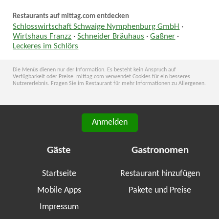
Restaurants auf mittag.com entdecken
Schlosswirtschaft Schwaige Nymphenburg GmbH
·
Wirtshaus Franzz
·
Schneider Bräuhaus
·
Gaßner
·
Leckeres im Schlörs
Die Menüs dienen nur der Information. Es besteht kein Anspruch auf
Verfügbarkeit oder Preise. mittag.com verwendet Cookies für ein besseres
Nutzererlebnis. Fragen Sie im Restaurant für mehr Informationen zu Allergenen.
Anmelden
Gäste
Gastronomen
Startseite
Restaurant hinzufügen
Mobile Apps
Pakete und Preise
Impressum