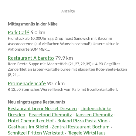
Anzeige
Mittagsmenüs in der Nähe
Park Café
6.0 km
Frühstück ab 10:00Uhr Egg Drop Toast Sandwich mit Bacon &
Avocadocreme (auf vielfachen Wunsch nochmal!) Unsere aktuelle
Aktionskarte SOMMER...
Restaurant Albaretto
79.9 km
Rote-Beete-Suppe mit Meerrettich (21,27,29,35) € 4,90 Gegrilltes
Zanderfilet an Erbsen-Kartoffelpüree mit glasierten Rote-Beete-Ecken
(8,21,...
Promenadencafe
90.7 km
€ 12,50 Steirisches Wurzelfleisch vom Kalb mit Bouillonkartoffel L
Neu eingetragene Restaurants
Restaurant brennNessel Dresden
·
Lindenschänke
Dresden
·
Peacefood Chemnitz
·
Janssen Chemnitz
·
Hotel Chemnitzer Hof
·
Ruland Pizza Pasta Vino
·
Gasthaus im Stiefel
·
Zentral Restaurant Bochum
·
Schnitzel Fritten Werkstatt
·
Riegele WirtsHaus