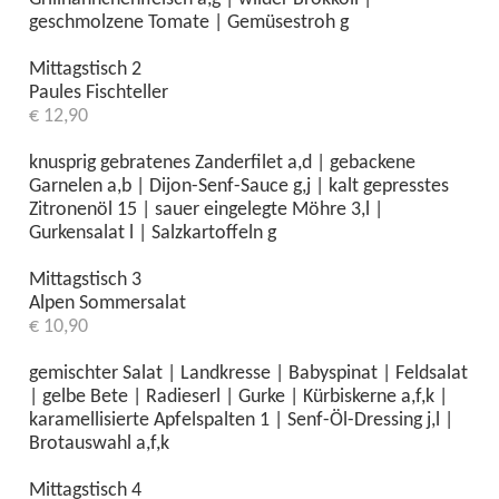
geschmolzene Tomate | Gemüsestroh g
Mittagstisch 2
Paules Fischteller
€ 12,90
knusprig gebratenes Zanderfilet a,d | gebackene
Garnelen a,b | Dijon-Senf-Sauce g,j | kalt gepresstes
Zitronenöl 15 | sauer eingelegte Möhre 3,l |
Gurkensalat l | Salzkartoffeln g
Mittagstisch 3
Alpen Sommersalat
€ 10,90
gemischter Salat | Landkresse | Babyspinat | Feldsalat
| gelbe Bete | Radieserl | Gurke | Kürbiskerne a,f,k |
karamellisierte Apfelspalten 1 | Senf-Öl-Dressing j,l |
Brotauswahl a,f,k
Mittagstisch 4