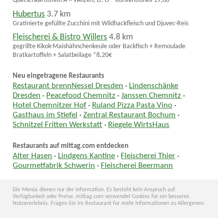
Quetschkartoffeln A = Weizen, D, O * Konventionell 19,80
Hubertus
3.7 km
Gratinierte gefüllte Zucchini mit Wildhackfleisch und Djuvec-Reis
Fleischerei & Bistro Willers
4.8 km
gegrillte Kikok-Maishähnchenkeule oder Backfisch + Remoulade
Bratkartoffeln + Salatbeilage *8,20€
Neu eingetragene Restaurants
Restaurant brennNessel Dresden
·
Lindenschänke
Dresden
·
Peacefood Chemnitz
·
Janssen Chemnitz
·
Hotel Chemnitzer Hof
·
Ruland Pizza Pasta Vino
·
Gasthaus im Stiefel
·
Zentral Restaurant Bochum
·
Schnitzel Fritten Werkstatt
·
Riegele WirtsHaus
Restaurants auf mittag.com entdecken
Alter Hasen
·
Lindgens Kantine
·
Fleischerei Thier
·
Gourmetfabrik Schwerin
·
Fleischerei Beermann
Die Menüs dienen nur der Information. Es besteht kein Anspruch auf
Verfügbarkeit oder Preise. mittag.com verwendet Cookies für ein besseres
Nutzererlebnis. Fragen Sie im Restaurant für mehr Informationen zu Allergenen.