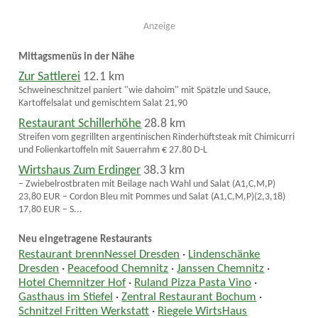
Anzeige
Mittagsmenüs in der Nähe
Zur Sattlerei
12.1 km
Schweineschnitzel paniert "wie dahoim" mit Spätzle und Sauce,
Kartoffelsalat und gemischtem Salat 21,90
Restaurant Schillerhöhe
28.8 km
Streifen vom gegrillten argentinischen Rinderhüftsteak mit Chimicurri
und Folienkartoffeln mit Sauerrahm € 27.80 D-L
Wirtshaus Zum Erdinger
38.3 km
– Zwiebelrostbraten mit Beilage nach Wahl und Salat (A1,C,M,P)
23,80 EUR – Cordon Bleu mit Pommes und Salat (A1,C,M,P)(2,3,18)
17,80 EUR – S...
Neu eingetragene Restaurants
Restaurant brennNessel Dresden
·
Lindenschänke
Dresden
·
Peacefood Chemnitz
·
Janssen Chemnitz
·
Hotel Chemnitzer Hof
·
Ruland Pizza Pasta Vino
·
Gasthaus im Stiefel
·
Zentral Restaurant Bochum
·
Schnitzel Fritten Werkstatt
·
Riegele WirtsHaus