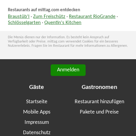
Restaurants auf mittag.com entdecken
Braustüb'l
·
Zum Freischütz
·
Restaurant RioGrande
·
Schlösselgarten
·
Quentin's Kitchen
Die Menüs dienen nur der Information. Es besteht kein Anspruch auf
Verfügbarkeit oder Preise. mittag.com verwendet Cookies für ein besseres
Nutzererlebnis. Fragen Sie im Restaurant für mehr Informationen zu Allergenen.
Anmelden
Gäste
Gastronomen
Startseite
Restaurant hinzufügen
Mobile Apps
Pakete und Preise
Impressum
Datenschutz