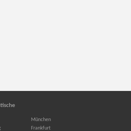
tische
München
g
Frankfurt