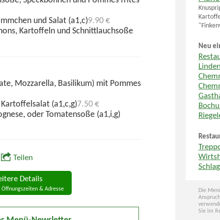
msoße, Speckbohnen und Pommes frites
Knuspri
Kartoff
mmchen und Salat (a1,c)
9.90 €
"Finken
ns, Kartoffeln und Schnittlauchsoße
Neu ei
Resta
Linde
Chemn
te, Mozzarella, Basilikum) mit Pommes
Chemn
Gastha
artoffelsalat (a1,c,g)
7.50 €
Boch
ognese, oder Tomatensoße (a1,i,g)
Riege
Restau
Trepp
Wirts
Teilen
Schla
itere Details
 Öffnungszeiten & Adresse
Die Menü
Anspruch
verwende
Sie im R