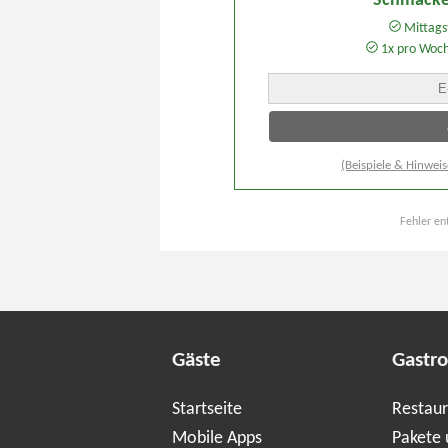
Schmacke
Mittagst
1x pro Woc
(Beispiele & Hinweis
Fehler en
Gäste
Gastr
Startseite
Restaur
Mobile Apps
Pakete 