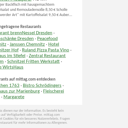
ger Backfisch mit hausgemachtem
elsalat und Remouladensoße 8,50 € Scholle
werder Art" mit Kartoffelsalat 9,50 € Auber...
ngetragene Restaurants
urant brennNessel Dresden
·
nschänke Dresden
·
Peacefood
itz
·
Janssen Chemnitz
·
Hotel
itzer Hof
·
Ruland Pizza Pasta Vino
·
us im Stiefel
·
Zentral Restaurant
um
·
Schnitzel Fritten Werkstatt
·
le WirtsHaus
rants auf mittag.com entdecken
chen 1763
·
Bistro Schrödingers
·
haus zur Marienburg
·
Fleischerei
g
·
Margarete
s dienen nur der Information. Es besteht kein
 auf Verfügbarkeit oder Preise. mittag.com
t Cookies für ein besseres Nutzererlebnis. Fragen
estaurant für mehr Informationen zu Allergenen.