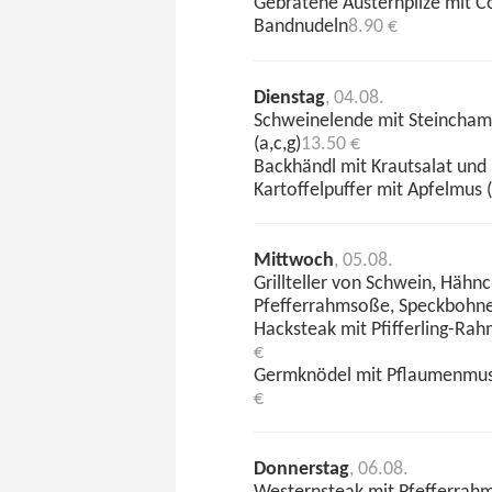
Gebratene Austernpilze mit C
Bandnudeln
8.90 €
Dienstag
, 04.08.
Schweinelende mit Steincham
(a,c,g)
13.50 €
Backhändl mit Krautsalat und 
Kartoffelpuffer mit Apfelmus (
Mittwoch
, 05.08.
Grillteller von Schwein, Hähn
Pfefferrahmsoße, Speckbohnen
Hacksteak mit Pfifferling-Rah
€
Germknödel mit Pflaumenmus, 
€
Donnerstag
, 06.08.