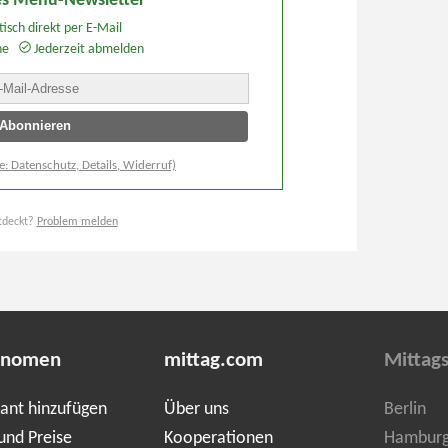
s Menü-Newsletter
isch direkt per E-Mail
he
Jederzeit abmelden
e: Datenschutz, Details, Widerruf)
tdeckt?
Problem melden
onomen
mittag.com
Mittags
ant hinzufügen
Über uns
Berlin
und Preise
Kooperationen
Hambur