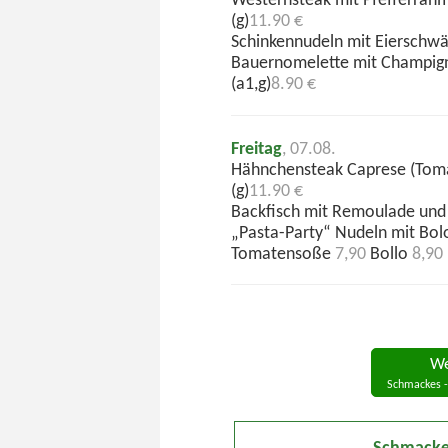
Westernsteak mit Pfefferrah
(g)
11.90 €
Schinkennudeln mit Eierschwä
Bauernomelette mit Champigno
(a1,g)
8.90 €
Freitag
, 07.08.
Hähnchensteak Caprese (Toma
(g)
11.90 €
Backfisch mit Remoulade und K
„Pasta-Party“ Nudeln mit Bol
Tomatensoße
7,90
Bollo
8,90
We
Schmackes -