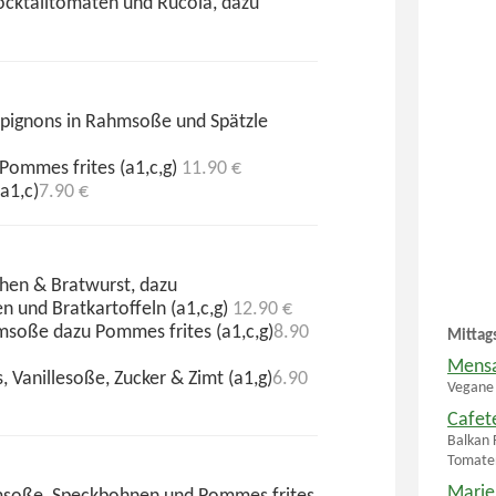
ocktailtomaten und Rucola, dazu
pignons in Rahmsoße und Spätzle
Pommes frites (a1,c,g)
11.90 €
a1,c)
7.90 €
chen & Bratwurst, dazu
 und Bratkartoffeln (a1,c,g)
12.90 €
msoße dazu Pommes frites (a1,c,g)
8.90
Mittag
Mensa
Vanillesoße, Zucker & Zimt (a1,g)
6.90
Vegane
Cafet
Balkan F
Tomate
Marie