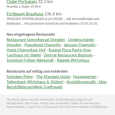
Clube Portugues
32.5 km
Picanha a Clube 19,90 €
Eichbaum Brauhaus
236.6 km
FRISCHEN PFIFFERLINGEN A LA CREME …mit Semmelknödel und
Blattsalat …mit paniertem Schnitzel und Kroketten 19,50 23,50
Neu eingetragene Restaurants
Restaurant brennNessel Dresden
·
Lindenschänke
Dresden
·
Peacefood Chemnitz
·
Janssen Chemnitz
·
Hotel Chemnitzer Hof
·
Ruland Pizza Pasta Vino
·
Gasthaus im Stiefel
·
Zentral Restaurant Bochum
·
Schnitzel Fritten Werkstatt
·
Riegele WirtsHaus
Restaurants auf mittag.com entdecken
Schinken-Peter
·
The Mandala Hotel
·
Hoppegarten
·
Tattenbach Wirtshaus & Stüberl
·
Ausbildungscafé - bbw
BerufsBildungsWerk Greifswald
Die Menüs dienen nur der Information. Es besteht kein Anspruch auf
Verfügbarkeit oder Preise. mittag.com verwendet Cookies für ein besseres
Nutzererlebnis. Fragen Sie im Restaurant für mehr Informationen zu Allergenen.