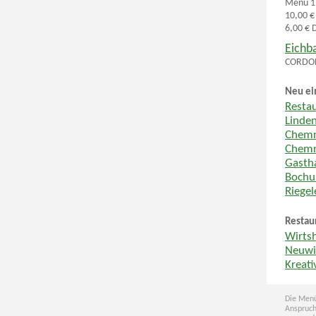
Menü 1 
10,00 €
6,00 € D
Eichb
CORDON
Neu ei
Resta
Linde
Chemn
Chemn
Gastha
Boch
Riege
Restau
Wirts
Neuwi
Kreati
Die Menü
Anspruch