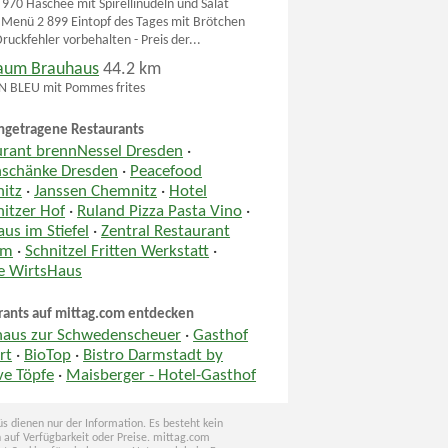
970 Haschee mit Spirellinudeln und Salat
 Menü 2 899 Eintopf des Tages mit Brötchen
ruckfehler vorbehalten - Preis der...
aum Brauhaus
44.2 km
 BLEU mit Pommes frites
ngetragene Restaurants
urant brennNessel Dresden
·
nschänke Dresden
·
Peacefood
itz
·
Janssen Chemnitz
·
Hotel
itzer Hof
·
Ruland Pizza Pasta Vino
·
us im Stiefel
·
Zentral Restaurant
um
·
Schnitzel Fritten Werkstatt
·
le WirtsHaus
rants auf mittag.com entdecken
haus zur Schwedenscheuer
·
Gasthof
rt
·
BioTop
·
Bistro Darmstadt by
ve Töpfe
·
Maisberger - Hotel-Gasthof
s dienen nur der Information. Es besteht kein
 auf Verfügbarkeit oder Preise. mittag.com