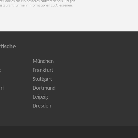
t Cookies für ein besseres Nutzererlebnis. Fragen
estaurant für mehr Informationen zu Allergenen.
tische
München
g
Frankfurt
Stuttgart
rf
Dortmund
Leipzig
Dresden