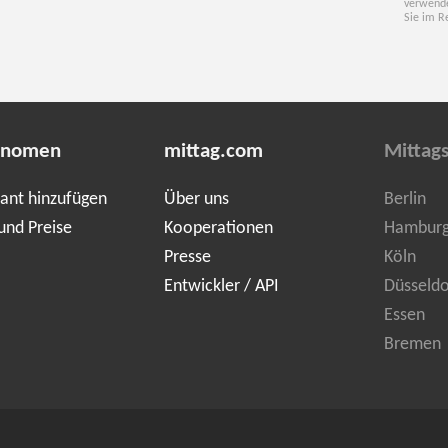
verwende
Sie im R
onomen
mittag.com
Mittags
ant hinzufügen
Über uns
Berlin
und Preise
Kooperationen
Hambur
Presse
Köln
Entwickler / API
Düsseldo
Essen
Bremen