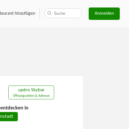
taurant hinzufügen
Anmelden
upéro Skybar
Öffnungszeiten & Adresse
entdecken in
mstadt