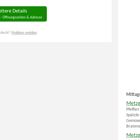
itere Details
 - Öffnungszeiten & Adresse
tdeckt?
Problem melden
Mittag
Metzg
Pfeffer
Spätzle
Gemüsel
Bratens
Metzg